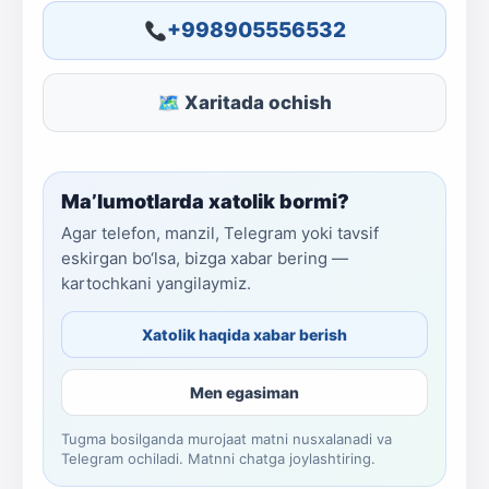
+998905556532
🗺 Xaritada ochish
Ma’lumotlarda xatolik bormi?
Agar telefon, manzil, Telegram yoki tavsif
eskirgan bo‘lsa, bizga xabar bering —
kartochkani yangilaymiz.
Xatolik haqida xabar berish
Men egasiman
Tugma bosilganda murojaat matni nusxalanadi va
Telegram ochiladi. Matnni chatga joylashtiring.