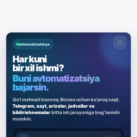
avtomatizatsiya
Har kuni
bir xil ishmi?
Buni avtomatizatsiya
bajarsin.
Qo‘l mehnati kamroq. Biznes uchun ko‘proq vaqt.
Telegram, sayt, arizalar, jadvallar va
bildirishnomalar
bitta ish jarayoniga bog‘lanishi
mumkin.