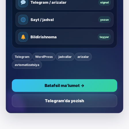
Telegram / arizalar
signal
Sayt / jadval
yozuv
Bildirishnoma
tayyor
Telegram
WordPress
jadvallar
arizalar
avtomatizatsiya
Batafsil ma’lumot →
Telegram’da yozish