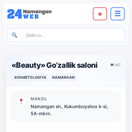
+
☰
«Beauty» Go’zallik saloni
👁
147
KOSMETOLOGIYA
NAMANGAN
MANZIL
Namangan sh., Kukumboyshox k-si,
5A-mkrn.