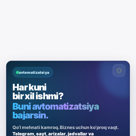
avtomatizatsiya
Har kuni
bir xil ishmi?
Buni avtomatizatsiya
bajarsin.
Qo‘l mehnati kamroq. Biznes uchun ko‘proq vaqt.
Telegram, sayt, arizalar, jadvallar va