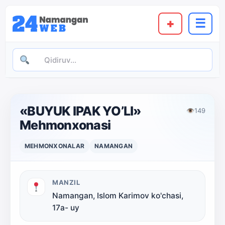
+
☰
«BUYUK IPAK YO’LI»
👁
149
Mehmonxonasi
MEHMONXONALAR
NAMANGAN
MANZIL
Namangan, Islom Karimov ko'chasi,
17а- uy