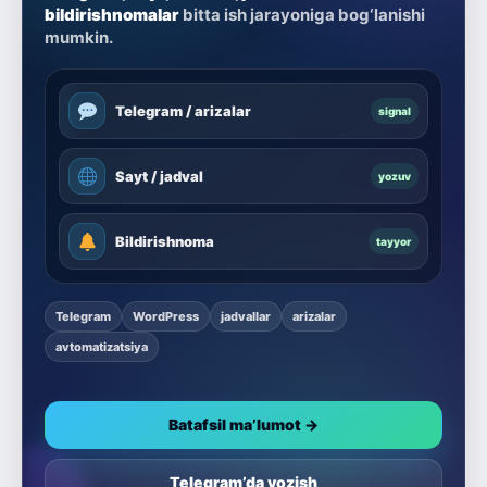
bildirishnomalar
bitta ish jarayoniga bog‘lanishi
mumkin.
Telegram / arizalar
signal
Sayt / jadval
yozuv
Bildirishnoma
tayyor
Telegram
WordPress
jadvallar
arizalar
avtomatizatsiya
Batafsil ma’lumot →
Telegram’da yozish