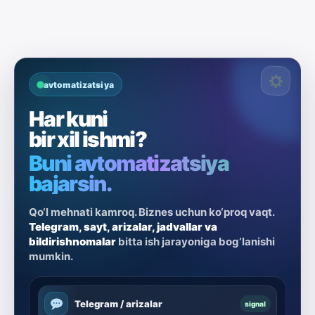
avtomatizatsiya
Har kuni
bir xil ishmi?
Buni avtomatizatsiya
bajarsin.
Qo‘l mehnati kamroq. Biznes uchun ko‘proq vaqt.
Telegram, sayt, arizalar, jadvallar va
bildirishnomalar
bitta ish jarayoniga bog‘lanishi
mumkin.
Telegram / arizalar
signal