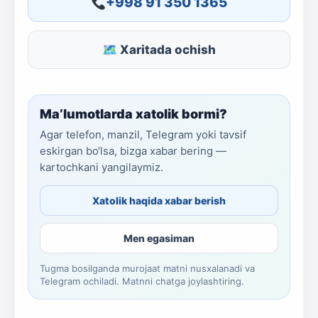
+998 91 350 1365
🗺 Xaritada ochish
Ma’lumotlarda xatolik bormi?
Agar telefon, manzil, Telegram yoki tavsif
eskirgan bo‘lsa, bizga xabar bering —
kartochkani yangilaymiz.
Xatolik haqida xabar berish
Men egasiman
Tugma bosilganda murojaat matni nusxalanadi va
Telegram ochiladi. Matnni chatga joylashtiring.