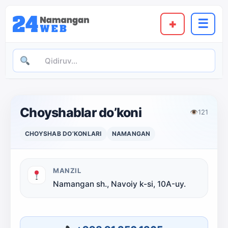
+
☰
Choyshablar do’koni
👁
121
CHOYSHAB DO’KONLARI
NAMANGAN
MANZIL
Namangan sh., Navoiy k-si, 10А-uy.