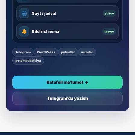
Sayt / jadval
yozuv
Bildirishnoma
tayyor
Telegram
WordPress
jadvallar
arizalar
avtomatizatsiya
Batafsil ma’lumot →
Telegram’da yozish