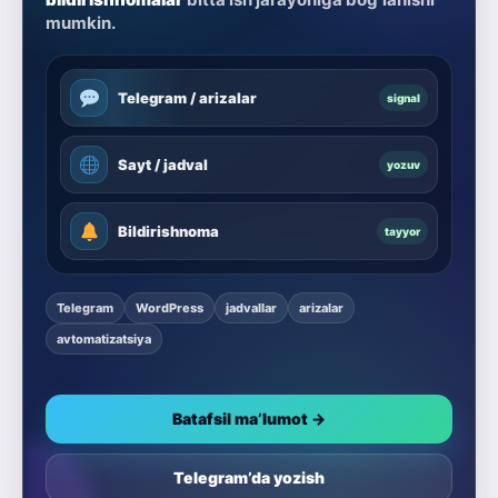
mumkin.
Telegram / arizalar
signal
Sayt / jadval
yozuv
Bildirishnoma
tayyor
Telegram
WordPress
jadvallar
arizalar
avtomatizatsiya
Batafsil ma’lumot →
Telegram’da yozish