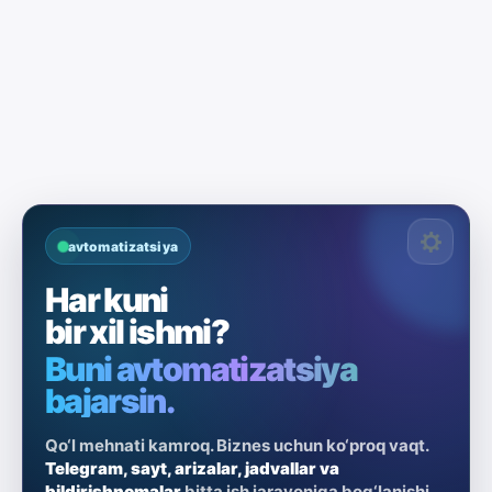
avtomatizatsiya
Har kuni
bir xil ishmi?
Buni avtomatizatsiya
bajarsin.
Qo‘l mehnati kamroq. Biznes uchun ko‘proq vaqt.
Telegram, sayt, arizalar, jadvallar va
bildirishnomalar
bitta ish jarayoniga bog‘lanishi