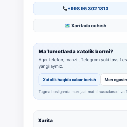
+998 95 302 1813
🗺 Xaritada ochish
Ma’lumotlarda xatolik bormi?
Agar telefon, manzil, Telegram yoki tavsif e
yangilaymiz.
Xatolik haqida xabar berish
Men egasi
Tugma bosilganda murojaat matni nusxalanadi va Te
Xarita