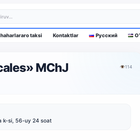
haharlararo taksi
Kontaktlar
Русский
O
cales» MChJ
👁
114
 k-si, 56-uy 24 soat