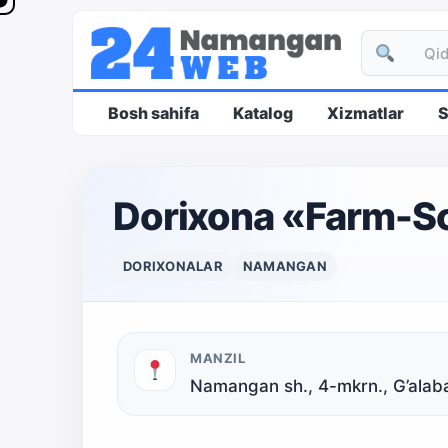
Bosh sahifa
Katalog
Xizmatlar
S
Dorixona «Farm-S
DORIXONALAR
NAMANGAN
MANZIL
Namangan sh., 4-mkrn., G’alaba