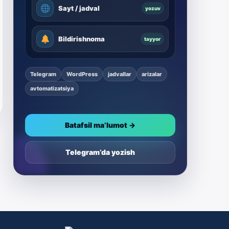
Sayt / jadval
yozuv
Bildirishnoma
tayyor
Telegram
WordPress
jadvallar
arizalar
avtomatizatsiya
Batafsil ma’lumot →
Telegram’da yozish