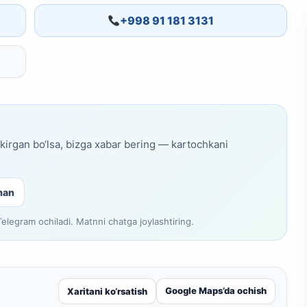
+998 91 181 3131
skirgan bo‘lsa, bizga xabar bering — kartochkani
man
legram ochiladi. Matnni chatga joylashtiring.
Google Maps’da ochish
Xaritani ko‘rsatish