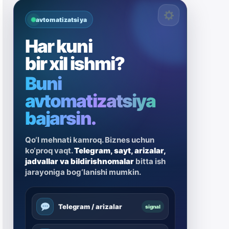
avtomatizatsiya
Har kuni
bir xil ishmi?
Buni
avtomatizatsiya
bajarsin.
Qo‘l mehnati kamroq. Biznes uchun
ko‘proq vaqt.
Telegram, sayt, arizalar,
jadvallar va bildirishnomalar
bitta ish
jarayoniga bog‘lanishi mumkin.
Telegram / arizalar
signal