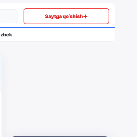
+
Saytga qo‘shish
ʻzbek