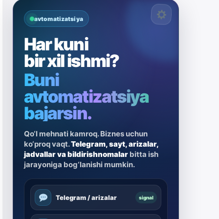
avtomatizatsiya
Har kuni
bir xil ishmi?
Buni
avtomatizatsiya
bajarsin.
Qo‘l mehnati kamroq. Biznes uchun
ko‘proq vaqt.
Telegram, sayt, arizalar,
jadvallar va bildirishnomalar
bitta ish
jarayoniga bog‘lanishi mumkin.
Telegram / arizalar
signal