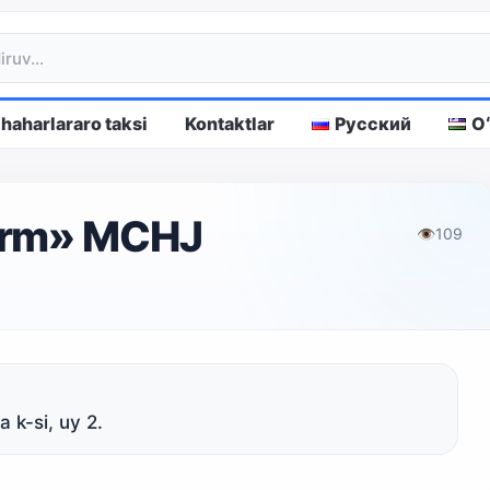
haharlararo taksi
Kontaktlar
Русский
O
arm» MCHJ
👁
109
 k-si, uy 2.