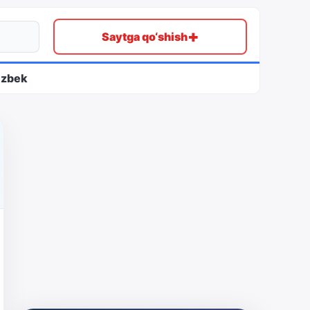
+
Saytga qo‘shish
ʻzbek