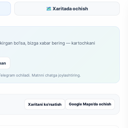
🗺 Xaritada ochish
skirgan bo‘lsa, bizga xabar bering — kartochkani
man
legram ochiladi. Matnni chatga joylashtiring.
Google Maps’da ochish
Xaritani ko‘rsatish