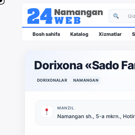
Bosh sahifa
Katalog
Xizmatlar
S
Dorixona «Sado F
DORIXONALAR
NAMANGAN
MANZIL
Namangan sh., 5-а mkrn., Hotira