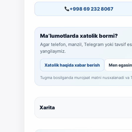
+998 69 232 8067
Ma’lumotlarda xatolik bormi?
Agar telefon, manzil, Telegram yoki tavsif e
yangilaymiz.
Xatolik haqida xabar berish
Men egasi
Tugma bosilganda murojaat matni nusxalanadi va Te
Xarita