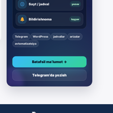
Sayt / jadval
yozuv
Bildirishnoma
tayyor
Telegram
WordPress
jadvallar
arizalar
avtomatizatsiya
Batafsil ma’lumot →
Telegram’da yozish