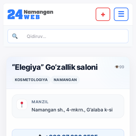
+
☰
“Elegiya” Go’zallik saloni
👁
99
KOSMETOLOGIYA
NAMANGAN
MANZIL
Namangan sh., 4-mkrn., G’alaba k-si