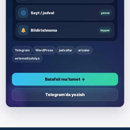
Sayt / jadval
yozuv
Bildirishnoma
tayyor
Telegram
WordPress
jadvallar
arizalar
avtomatizatsiya
Batafsil ma’lumot →
Telegram’da yozish