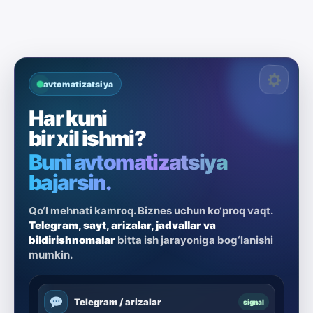
avtomatizatsiya
Har kuni
bir xil ishmi?
Buni avtomatizatsiya
bajarsin.
Qo‘l mehnati kamroq. Biznes uchun ko‘proq vaqt.
Telegram, sayt, arizalar, jadvallar va
bildirishnomalar
bitta ish jarayoniga bog‘lanishi
mumkin.
Telegram / arizalar
signal