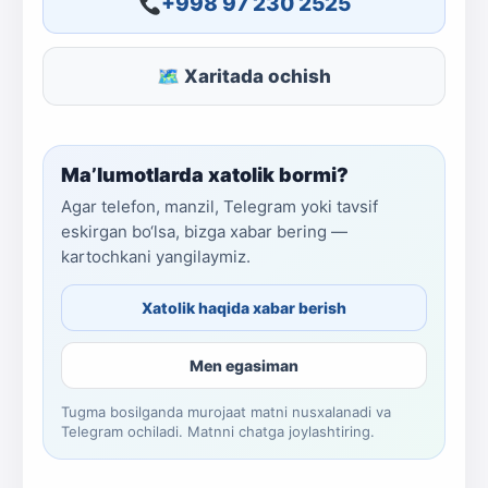
+998 97 230 2525
🗺 Xaritada ochish
Ma’lumotlarda xatolik bormi?
Agar telefon, manzil, Telegram yoki tavsif
eskirgan bo‘lsa, bizga xabar bering —
kartochkani yangilaymiz.
Xatolik haqida xabar berish
Men egasiman
Tugma bosilganda murojaat matni nusxalanadi va
Telegram ochiladi. Matnni chatga joylashtiring.