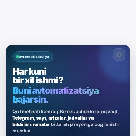
avtomatizatsiya
Har kuni
bir xil ishmi?
Buni avtomatizatsiya
bajarsin.
Qo‘l mehnati kamroq. Biznes uchun ko‘proq vaqt.
Telegram, sayt, arizalar, jadvallar va
bildirishnomalar
bitta ish jarayoniga bog‘lanishi
mumkin.