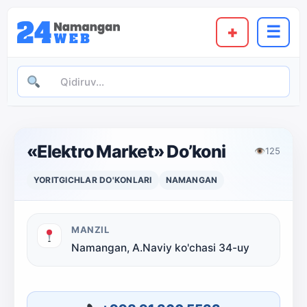
+
☰
«Elektro Market» Do’koni
👁
125
YORITGICHLAR DO'KONLARI
NAMANGAN
MANZIL
Namangan, A.Naviy ko'chasi 34-uy