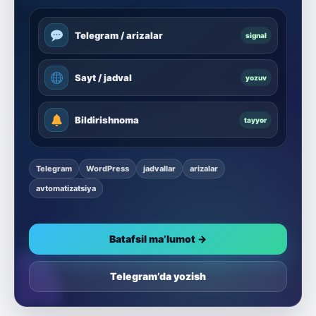
Telegram / arizalar
signal
Sayt / jadval
yozuv
Bildirishnoma
tayyor
Telegram
WordPress
jadvallar
arizalar
avtomatizatsiya
Batafsil ma’lumot →
Telegram’da yozish