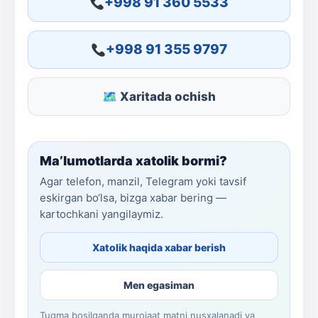
+998 91 360 5533
+998 91 355 9797
🗺 Xaritada ochish
Ma’lumotlarda xatolik bormi?
Agar telefon, manzil, Telegram yoki tavsif
eskirgan bo‘lsa, bizga xabar bering —
kartochkani yangilaymiz.
Xatolik haqida xabar berish
Men egasiman
Tugma bosilganda murojaat matni nusxalanadi va