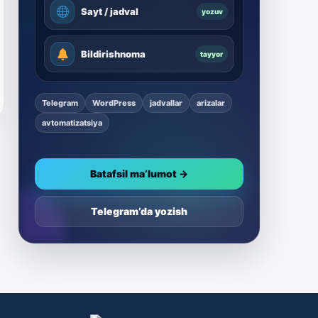
Sayt / jadval
yozuv
Bildirishnoma
tayyor
Telegram
WordPress
jadvallar
arizalar
avtomatizatsiya
Batafsil ma’lumot →
Telegram’da yozish