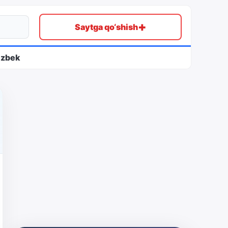
+
Saytga qo‘shish
ʻzbek