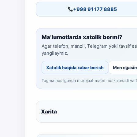
+998 91 177 8885
Ma’lumotlarda xatolik bormi?
Agar telefon, manzil, Telegram yoki tavsif e
yangilaymiz.
Xatolik haqida xabar berish
Men egasi
Tugma bosilganda murojaat matni nusxalanadi va Te
Xarita