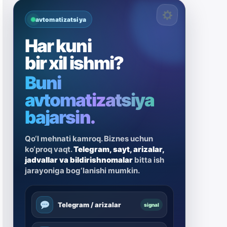
avtomatizatsiya
Har kuni
bir xil ishmi?
Buni
avtomatizatsiya
bajarsin.
Qo‘l mehnati kamroq. Biznes uchun
ko‘proq vaqt.
Telegram, sayt, arizalar,
jadvallar va bildirishnomalar
bitta ish
jarayoniga bog‘lanishi mumkin.
Telegram / arizalar
signal