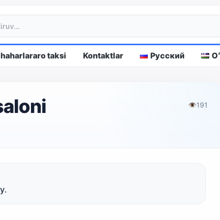
haharlararo taksi
Kontaktlar
Русский
O
saloni
👁
191
y.