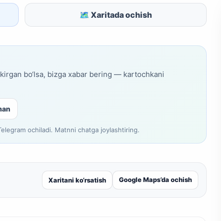
🗺 Xaritada ochish
skirgan bo‘lsa, bizga xabar bering — kartochkani
man
legram ochiladi. Matnni chatga joylashtiring.
Google Maps’da ochish
Xaritani ko‘rsatish