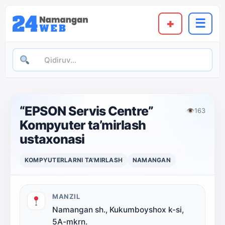
+
☰
“EPSON Servis Centre”
👁
163
Kompyuter ta’mirlash
ustaxonasi
KOMPYUTERLARNI TA'MIRLASH
NAMANGAN
MANZIL
Namangan sh., Kukumboyshox k-si,
5A-mkrn.