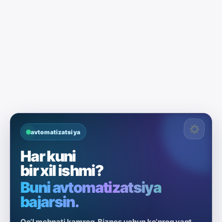
avtomatizatsiya
Har kuni
bir xil ishmi?
Buni avtomatizatsiya
bajarsin.
Qo‘l mehnati kamroq. Biznes uchun ko‘proq vaqt.