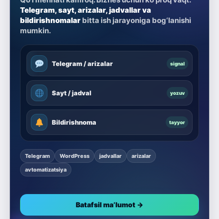
Telegram, sayt, arizalar, jadvallar va
bildirishnomalar
bitta ish jarayoniga bog‘lanishi
mumkin.
Telegram / arizalar
signal
Sayt / jadval
yozuv
Bildirishnoma
tayyor
Telegram
WordPress
jadvallar
arizalar
avtomatizatsiya
Batafsil ma’lumot →