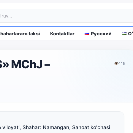
haharlararo taksi
Kontaktlar
Русский
O
S» MChJ –
👁
119
 viloyati, Shahar: Namangan, Sanoat ko'chasi