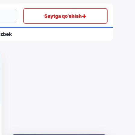
+
Saytga qo‘shish
ʻzbek