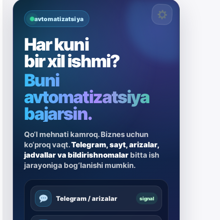
avtomatizatsiya
Har kuni
bir xil ishmi?
Buni
avtomatizatsiya
bajarsin.
Qo‘l mehnati kamroq. Biznes uchun
ko‘proq vaqt.
Telegram, sayt, arizalar,
jadvallar va bildirishnomalar
bitta ish
jarayoniga bog‘lanishi mumkin.
Telegram / arizalar
signal