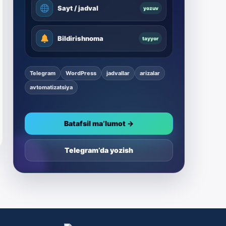
Sayt / jadval
yozuv
Bildirishnoma
tayyor
Telegram
WordPress
jadvallar
arizalar
avtomatizatsiya
Batafsil ma’lumot →
Telegram’da yozish