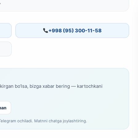
A
+998 (95) 300-11-58
skirgan bo‘lsa, bizga xabar bering — kartochkani
man
legram ochiladi. Matnni chatga joylashtiring.