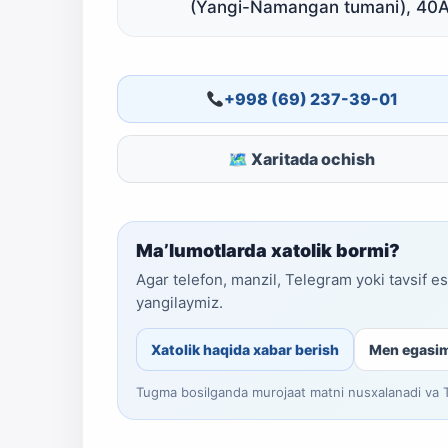
(Yangi-Namangan tumani), 40
+998 (69) 237-39-01
🗺 Xaritada ochish
Ma’lumotlarda xatolik bormi?
Agar telefon, manzil, Telegram yoki tavsif e
yangilaymiz.
Xatolik haqida xabar berish
Men egasi
Tugma bosilganda murojaat matni nusxalanadi va Te