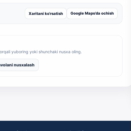
Google Maps’da ochish
Xaritani ko‘rsatish
orqali yuboring yoki shunchaki nusxa oling.
volani nusxalash