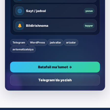
Sayt / jadval
yozuv
Bildirishnoma
tayyor
Telegram
WordPress
jadvallar
arizalar
avtomatizatsiya
Batafsil ma’lumot →
Telegram’da yozish