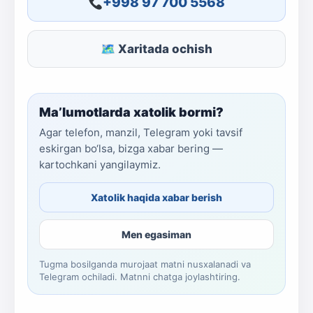
+998 97 700 5568
🗺 Xaritada ochish
Ma’lumotlarda xatolik bormi?
Agar telefon, manzil, Telegram yoki tavsif
eskirgan bo‘lsa, bizga xabar bering —
kartochkani yangilaymiz.
Xatolik haqida xabar berish
Men egasiman
Tugma bosilganda murojaat matni nusxalanadi va
Telegram ochiladi. Matnni chatga joylashtiring.