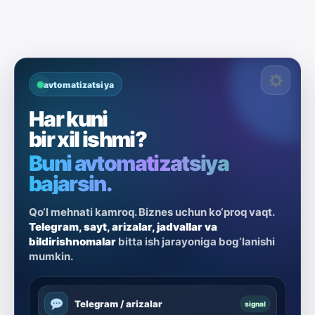
avtomatizatsiya
Har kuni
bir xil ishmi?
Buni avtomatizatsiya
bajarsin.
Qo‘l mehnati kamroq. Biznes uchun ko‘proq vaqt.
Telegram, sayt, arizalar, jadvallar va
bildirishnomalar
bitta ish jarayoniga bog‘lanishi
mumkin.
Telegram / arizalar
signal