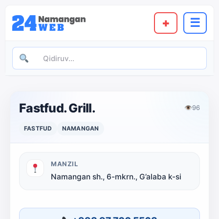
+
☰
Fastfud. Grill.
👁
96
FASTFUD
NAMANGAN
MANZIL
Namangan sh., 6-mkrn., G’alaba k-si