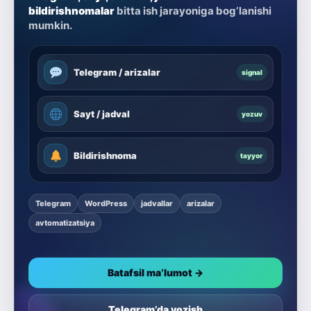
bildirishnomalar
bitta ish jarayoniga bog‘lanishi
mumkin.
Telegram / arizalar
signal
Sayt / jadval
yozuv
Bildirishnoma
tayyor
Telegram
WordPress
jadvallar
arizalar
avtomatizatsiya
Batafsil ma’lumot →
Telegram’da yozish