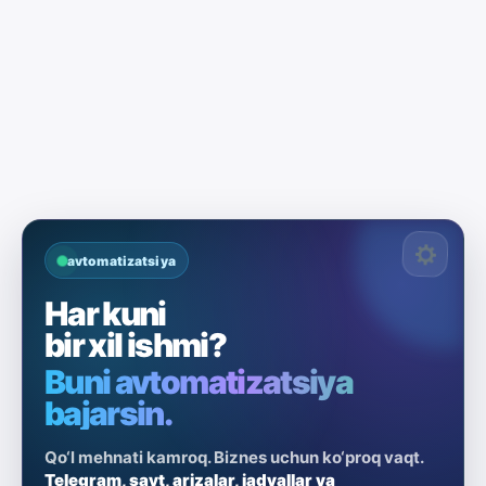
avtomatizatsiya
Har kuni
bir xil ishmi?
Buni avtomatizatsiya
bajarsin.
Qo‘l mehnati kamroq. Biznes uchun ko‘proq vaqt.
Telegram, sayt, arizalar, jadvallar va