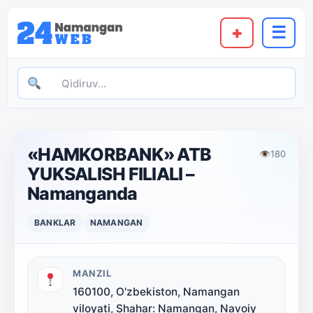
+
☰
«HAMKORBANK» ATB
👁
180
YUKSALISH FILIALI –
Namanganda
BANKLAR
NAMANGAN
MANZIL
160100, O'zbekiston, Namangan
viloyati, Shahar: Namangan, Navoiy