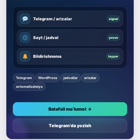
Telegram / arizalar
signal
Sayt / jadval
yozuv
Bildirishnoma
tayyor
Telegram
WordPress
jadvallar
arizalar
avtomatizatsiya
Batafsil ma’lumot →
Telegram’da yozish