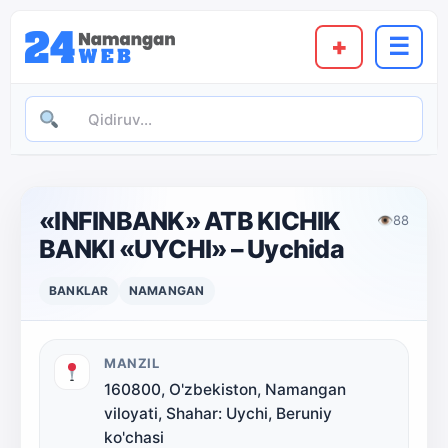
+
☰
«INFINBANK» ATB KICHIK
👁
88
BANKI «UYCHI» – Uychida
BANKLAR
NAMANGAN
MANZIL
160800, O'zbekiston, Namangan
viloyati, Shahar: Uychi, Beruniy
ko'chasi