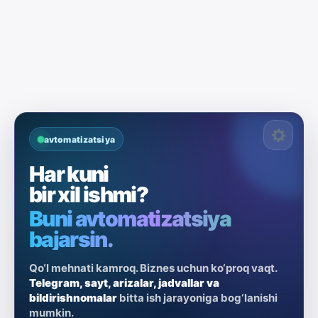
avtomatizatsiya
Har kuni
bir xil ishmi?
Buni avtomatizatsiya
bajarsin.
Qo‘l mehnati kamroq. Biznes uchun ko‘proq vaqt.
Telegram, sayt, arizalar, jadvallar va
bildirishnomalar
bitta ish jarayoniga bog‘lanishi
mumkin.