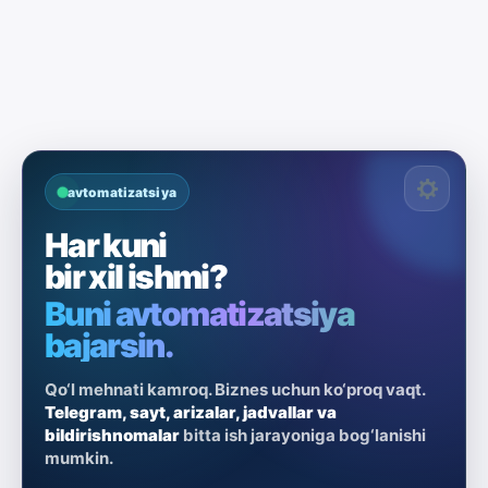
avtomatizatsiya
Har kuni
bir xil ishmi?
Buni avtomatizatsiya
bajarsin.
Qo‘l mehnati kamroq. Biznes uchun ko‘proq vaqt.
Telegram, sayt, arizalar, jadvallar va
bildirishnomalar
bitta ish jarayoniga bog‘lanishi
mumkin.