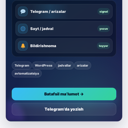
Telegram / arizalar
signal
Sayt / jadval
yozuv
Bildirishnoma
tayyor
Telegram
WordPress
jadvallar
arizalar
avtomatizatsiya
Batafsil ma’lumot →
Telegram’da yozish