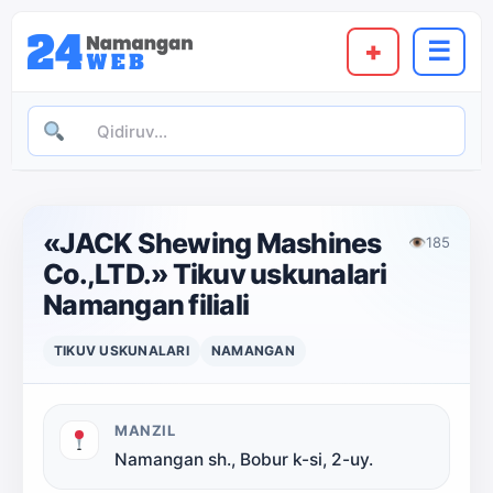
+
☰
«JACK Shewing Mashines
👁
185
Co.,LTD.» Tikuv uskunalari
Namangan filiali
TIKUV USKUNALARI
NAMANGAN
MANZIL
Namangan sh., Bobur k-si, 2-uy.