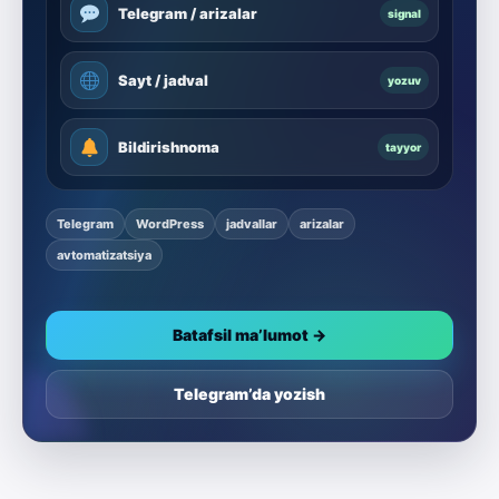
Telegram / arizalar
signal
Sayt / jadval
yozuv
Bildirishnoma
tayyor
Telegram
WordPress
jadvallar
arizalar
avtomatizatsiya
Batafsil ma’lumot →
Telegram’da yozish