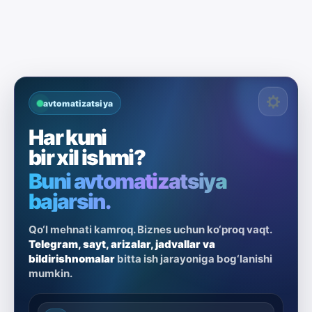
avtomatizatsiya
Har kuni
bir xil ishmi?
Buni avtomatizatsiya
bajarsin.
Qo‘l mehnati kamroq. Biznes uchun ko‘proq vaqt.
Telegram, sayt, arizalar, jadvallar va
bildirishnomalar
bitta ish jarayoniga bog‘lanishi
mumkin.