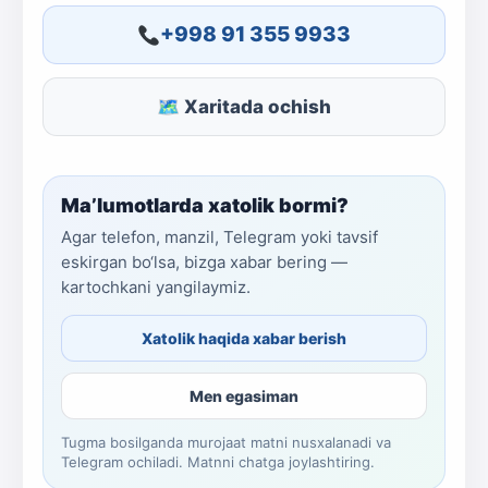
+998 91 355 9933
🗺 Xaritada ochish
Ma’lumotlarda xatolik bormi?
Agar telefon, manzil, Telegram yoki tavsif
eskirgan bo‘lsa, bizga xabar bering —
kartochkani yangilaymiz.
Xatolik haqida xabar berish
Men egasiman
Tugma bosilganda murojaat matni nusxalanadi va
Telegram ochiladi. Matnni chatga joylashtiring.