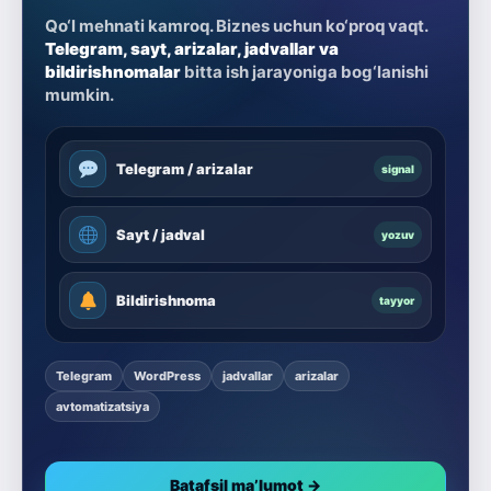
Qo‘l mehnati kamroq. Biznes uchun ko‘proq vaqt.
Telegram, sayt, arizalar, jadvallar va
bildirishnomalar
bitta ish jarayoniga bog‘lanishi
mumkin.
Telegram / arizalar
signal
Sayt / jadval
yozuv
Bildirishnoma
tayyor
Telegram
WordPress
jadvallar
arizalar
avtomatizatsiya
Batafsil ma’lumot →