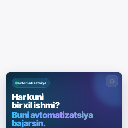
avtomatizatsiya
Har kuni
bir xil ishmi?
Buni avtomatizatsiya
bajarsin.