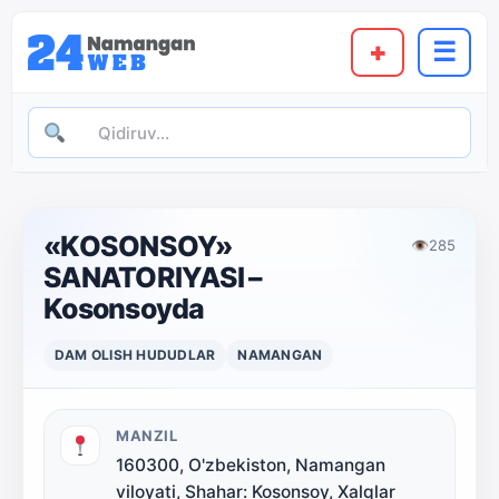
+
☰
«KOSONSOY»
👁
285
SANATORIYASI –
Kosonsoyda
DAM OLISH HUDUDLAR
NAMANGAN
MANZIL
160300, O'zbekiston, Namangan
viloyati, Shahar: Kosonsoy, Xalqlar