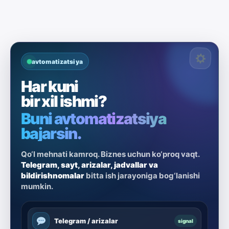
avtomatizatsiya
Har kuni
bir xil ishmi?
Buni avtomatizatsiya
bajarsin.
Qo‘l mehnati kamroq. Biznes uchun ko‘proq vaqt.
Telegram, sayt, arizalar, jadvallar va
bildirishnomalar
bitta ish jarayoniga bog‘lanishi
mumkin.
Telegram / arizalar
signal