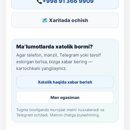
+998 91 366 9909
🗺 Xaritada ochish
Ma’lumotlarda xatolik bormi?
Agar telefon, manzil, Telegram yoki tavsif
eskirgan bo‘lsa, bizga xabar bering —
kartochkani yangilaymiz.
Xatolik haqida xabar berish
Men egasiman
Tugma bosilganda murojaat matni nusxalanadi va
Telegram ochiladi. Matnni chatga joylashtiring.