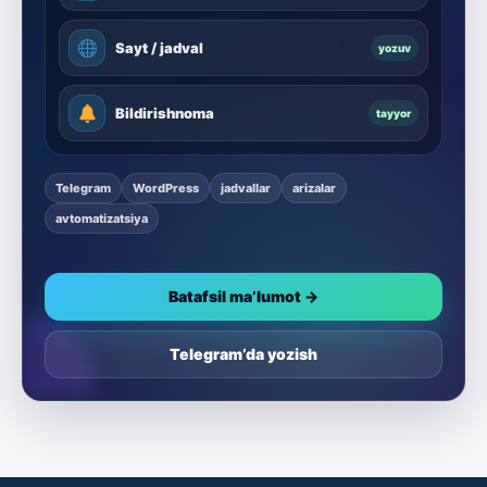
Sayt / jadval
yozuv
Bildirishnoma
tayyor
Telegram
WordPress
jadvallar
arizalar
avtomatizatsiya
Batafsil ma’lumot →
Telegram’da yozish