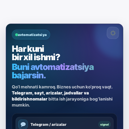
avtomatizatsiya
Har kuni
bir xil ishmi?
Buni avtomatizatsiya
bajarsin.
Qo‘l mehnati kamroq. Biznes uchun ko‘proq vaqt.
Telegram, sayt, arizalar, jadvallar va
bildirishnomalar
bitta ish jarayoniga bog‘lanishi
mumkin.
Telegram / arizalar
signal