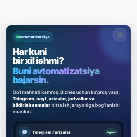
avtomatizatsiya
Har kuni
bir xil ishmi?
Buni avtomatizatsiya
bajarsin.
Qo‘l mehnati kamroq. Biznes uchun ko‘proq vaqt.
Telegram, sayt, arizalar, jadvallar va
bildirishnomalar
bitta ish jarayoniga bog‘lanishi
mumkin.
Telegram / arizalar
signal