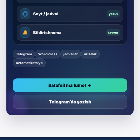
Sayt / jadval
yozuv
Bildirishnoma
tayyor
Telegram
WordPress
jadvallar
arizalar
avtomatizatsiya
Batafsil ma’lumot →
Telegram’da yozish