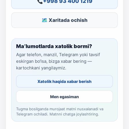
+998 93 400 1219
🗺 Xaritada ochish
Ma’lumotlarda xatolik bormi?
Agar telefon, manzil, Telegram yoki tavsif
eskirgan bo‘lsa, bizga xabar bering —
kartochkani yangilaymiz.
Xatolik haqida xabar berish
Men egasiman
Tugma bosilganda murojaat matni nusxalanadi va
Telegram ochiladi. Matnni chatga joylashtiring.