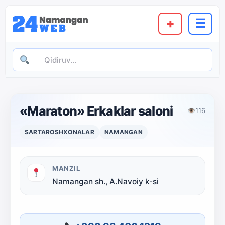
+
☰
«Maraton» Erkaklar saloni
👁
116
SARTAROSHXONALAR
NAMANGAN
MANZIL
Namangan sh., A.Navoiy k-si