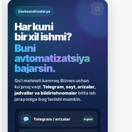
avtomatizatsiya
Har kuni
bir xil ishmi?
Buni
avtomatizatsiya
bajarsin.
Qo‘l mehnati kamroq. Biznes uchun
ko‘proq vaqt.
Telegram, sayt, arizalar,
jadvallar va bildirishnomalar
bitta ish
jarayoniga bog‘lanishi mumkin.
Telegram / arizalar
signal