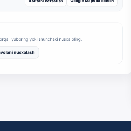
Google Maps’da ochish
Xaritani ko‘rsatish
orqali yuboring yoki shunchaki nusxa oling.
volani nusxalash