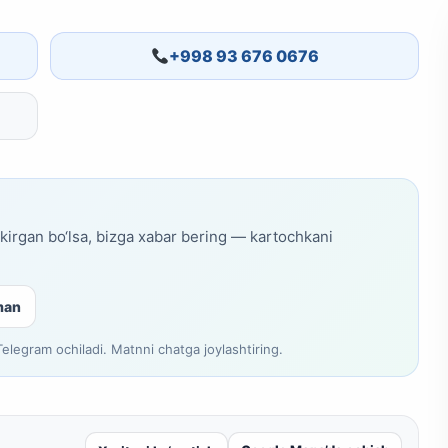
+998 93 676 0676
skirgan bo‘lsa, bizga xabar bering — kartochkani
man
legram ochiladi. Matnni chatga joylashtiring.