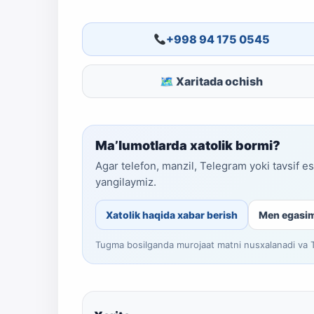
+998 94 175 0545
🗺 Xaritada ochish
Ma’lumotlarda xatolik bormi?
Agar telefon, manzil, Telegram yoki tavsif e
yangilaymiz.
Xatolik haqida xabar berish
Men egasi
Tugma bosilganda murojaat matni nusxalanadi va Te