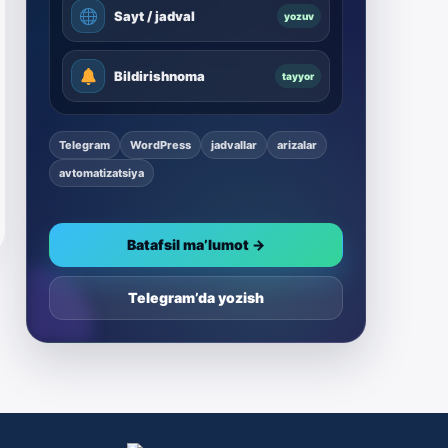
Sayt / jadval
yozuv
Bildirishnoma
tayyor
Telegram
WordPress
jadvallar
arizalar
avtomatizatsiya
Batafsil ma’lumot →
Telegram’da yozish