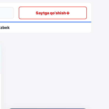
+
Saytga qo‘shish
ʻzbek