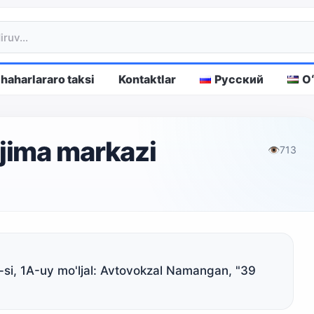
haharlararo taksi
Kontaktlar
Русский
O
jima markazi
👁
713
si, 1А-uy mo'ljal: Avtovokzal Namangan, "39