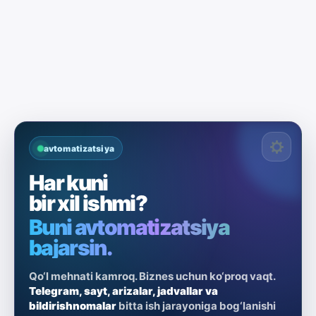
avtomatizatsiya
Har kuni
bir xil ishmi?
Buni avtomatizatsiya
bajarsin.
Qo‘l mehnati kamroq. Biznes uchun ko‘proq vaqt.
Telegram, sayt, arizalar, jadvallar va
bildirishnomalar
bitta ish jarayoniga bog‘lanishi