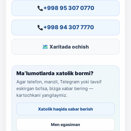
+998 95 307 0770
+998 94 307 7770
🗺 Xaritada ochish
Ma’lumotlarda xatolik bormi?
Agar telefon, manzil, Telegram yoki tavsif
eskirgan bo‘lsa, bizga xabar bering —
kartochkani yangilaymiz.
Xatolik haqida xabar berish
Men egasiman