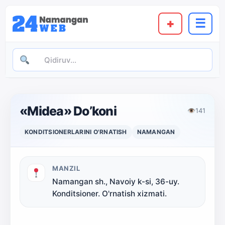
+
☰
«Midea» Do’koni
👁
141
KONDITSIONERLARINI O'RNATISH
NAMANGAN
MANZIL
Namangan sh., Navoiy k-si, 36-uy.
Konditsioner. O'rnatish xizmati.