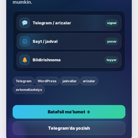
mumkin.
Telegram / arizalar
signal
Sayt / jadval
yozuv
Bildirishnoma
tayyor
Telegram
WordPress
jadvallar
arizalar
avtomatizatsiya
Batafsil ma’lumot →
Telegram’da yozish