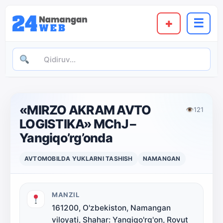
+
☰
«MIRZO AKRAM AVTO
👁
121
LOGISTIKA» MChJ –
Yangiqo’rg’onda
AVTOMOBILDA YUKLARNI TASHISH
NAMANGAN
MANZIL
161200, O'zbekiston, Namangan
viloyati, Shahar: Yangiqo'rg'on, Rovut