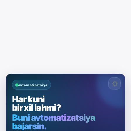
avtomatizatsiya
Har kuni
bir xil ishmi?
Buni avtomatizatsiya
bajarsin.