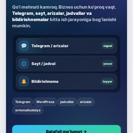
Qo‘l mehnati kamroq. Biznes uchun ko‘proq vaqt.
Telegram, sayt, arizalar, jadvallar va
bildirishnomalar
bitta ish jarayoniga bog‘lanishi
mumkin.
Telegram / arizalar
signal
Sayt / jadval
yozuv
Bildirishnoma
tayyor
Telegram
WordPress
jadvallar
arizalar
avtomatizatsiya
Batafsil ma’lumot →