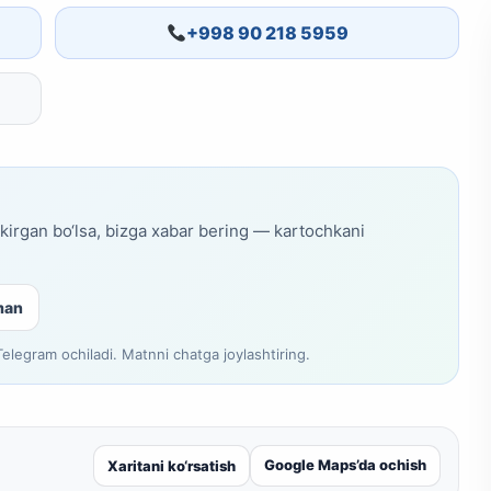
+998 90 218 5959
skirgan bo‘lsa, bizga xabar bering — kartochkani
man
legram ochiladi. Matnni chatga joylashtiring.
Google Maps’da ochish
Xaritani ko‘rsatish