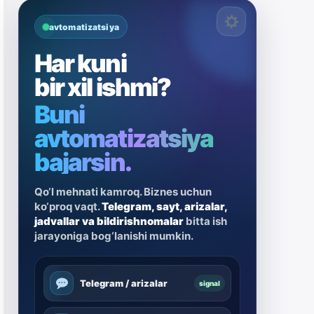
avtomatizatsiya
Har kuni
bir xil ishmi?
Buni
avtomatizatsiya
bajarsin.
Qo‘l mehnati kamroq. Biznes uchun
ko‘proq vaqt.
Telegram, sayt, arizalar,
jadvallar va bildirishnomalar
bitta ish
jarayoniga bog‘lanishi mumkin.
Telegram / arizalar
signal