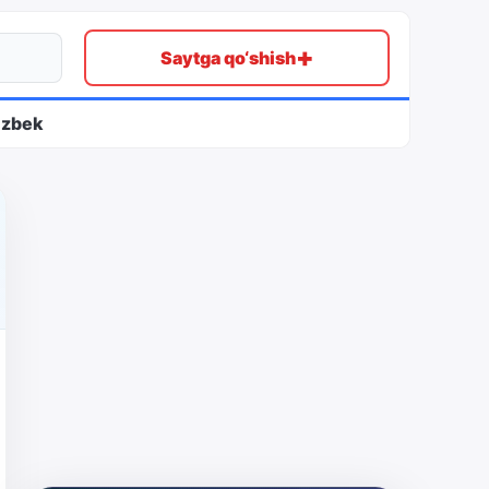
+
Saytga qo‘shish
ʻzbek