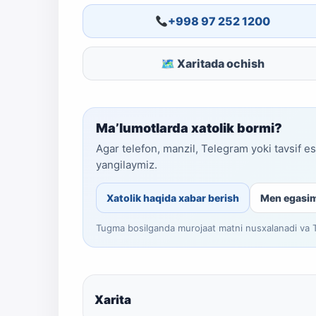
+998 97 252 1200
🗺 Xaritada ochish
Ma’lumotlarda xatolik bormi?
Agar telefon, manzil, Telegram yoki tavsif e
yangilaymiz.
Xatolik haqida xabar berish
Men egasi
Tugma bosilganda murojaat matni nusxalanadi va Te
Xarita