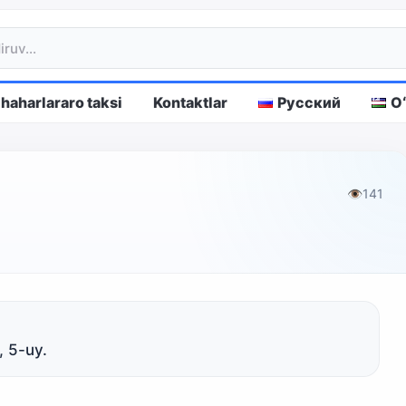
haharlararo taksi
Kontaktlar
Русский
O
👁
141
, 5-uy.