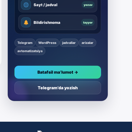
Sayt / jadval
yozuv
Bildirishnoma
tayyor
Telegram
WordPress
jadvallar
arizalar
avtomatizatsiya
Batafsil ma’lumot →
Telegram’da yozish