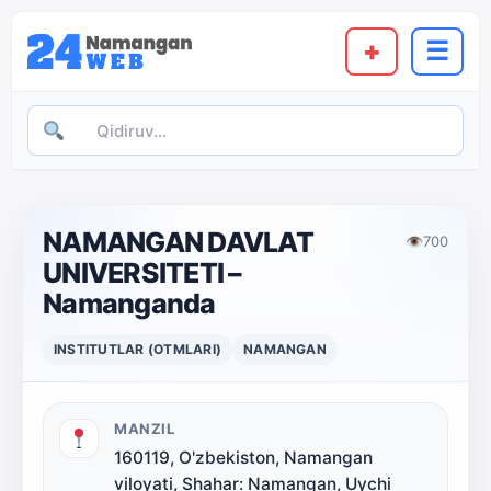
+
☰
NAMANGAN DAVLAT
👁
700
UNIVERSITETI –
Namanganda
INSTITUTLAR (OTMLARI)
NAMANGAN
MANZIL
160119, O'zbekiston, Namangan
viloyati, Shahar: Namangan, Uychi