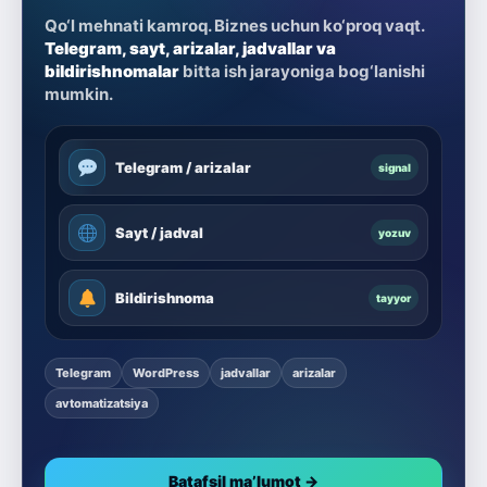
Qo‘l mehnati kamroq. Biznes uchun ko‘proq vaqt.
Telegram, sayt, arizalar, jadvallar va
bildirishnomalar
bitta ish jarayoniga bog‘lanishi
mumkin.
Telegram / arizalar
signal
Sayt / jadval
yozuv
Bildirishnoma
tayyor
Telegram
WordPress
jadvallar
arizalar
avtomatizatsiya
Batafsil ma’lumot →