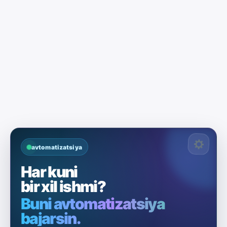
avtomatizatsiya
Har kuni
bir xil ishmi?
Buni avtomatizatsiya
bajarsin.