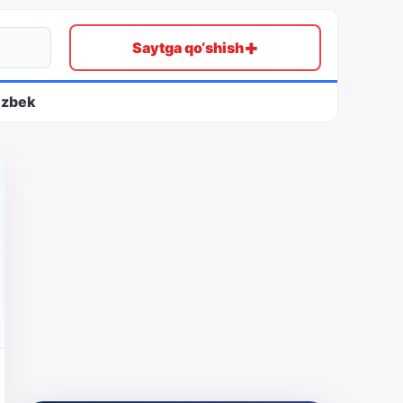
+
Saytga qo‘shish
ʻzbek