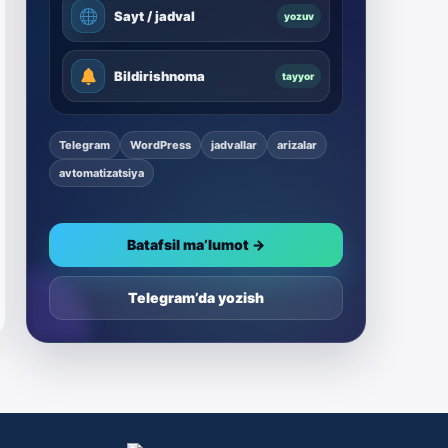
Sayt / jadval
yozuv
Bildirishnoma
tayyor
Telegram
WordPress
jadvallar
arizalar
avtomatizatsiya
Batafsil ma’lumot →
Telegram’da yozish