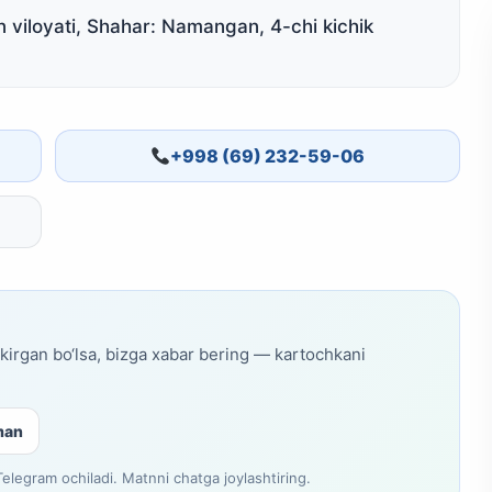
viloyati, Shahar: Namangan, 4-chi kichik
+998 (69) 232-59-06
skirgan bo‘lsa, bizga xabar bering — kartochkani
man
legram ochiladi. Matnni chatga joylashtiring.