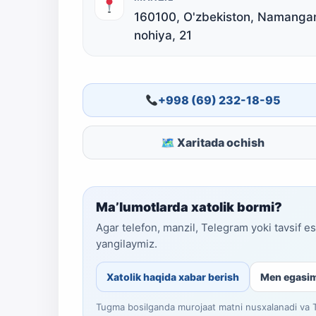
160100, O'zbekiston, Namangan 
nohiya, 21
+998 (69) 232-18-95
🗺 Xaritada ochish
Ma’lumotlarda xatolik bormi?
Agar telefon, manzil, Telegram yoki tavsif e
yangilaymiz.
Xatolik haqida xabar berish
Men egasi
Tugma bosilganda murojaat matni nusxalanadi va Te