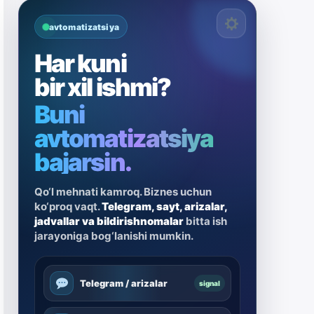
avtomatizatsiya
Har kuni
bir xil ishmi?
Buni
avtomatizatsiya
bajarsin.
Qo‘l mehnati kamroq. Biznes uchun
ko‘proq vaqt.
Telegram, sayt, arizalar,
jadvallar va bildirishnomalar
bitta ish
jarayoniga bog‘lanishi mumkin.
Telegram / arizalar
signal