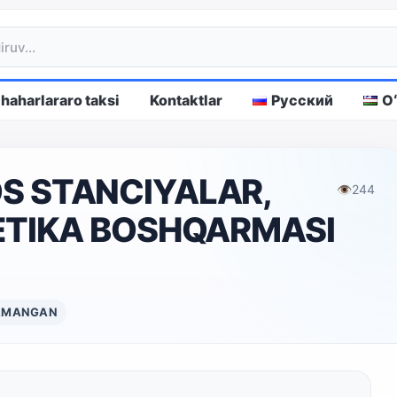
haharlararo taksi
Kontaktlar
Русский
O
 STANCIYALAR,
👁
244
ETIKA BOSHQARMASI
AMANGAN