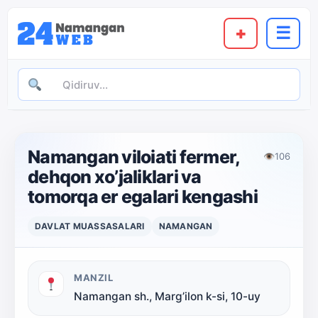
+
☰
Namangan viloiati fermer,
👁
106
dehqon xo’jaliklari va
tomorqa er egalari kengashi
DAVLAT MUASSASALARI
NAMANGAN
MANZIL
Namangan sh., Marg’ilon k-si, 10-uy