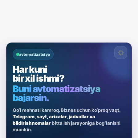
avtomatizatsiya
Har kuni
bir xil ishmi?
Buni avtomatizatsiya
bajarsin.
Qo‘l mehnati kamroq. Biznes uchun ko‘proq vaqt.
Telegram, sayt, arizalar, jadvallar va
bildirishnomalar
bitta ish jarayoniga bog‘lanishi
mumkin.