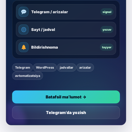
Telegram / arizalar
signal
Sayt / jadval
yozuv
Bildirishnoma
tayyor
Telegram
WordPress
jadvallar
arizalar
avtomatizatsiya
Batafsil ma’lumot →
Telegram’da yozish