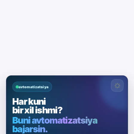
avtomatizatsiya
Har kuni
bir xil ishmi?
Buni avtomatizatsiya
bajarsin.