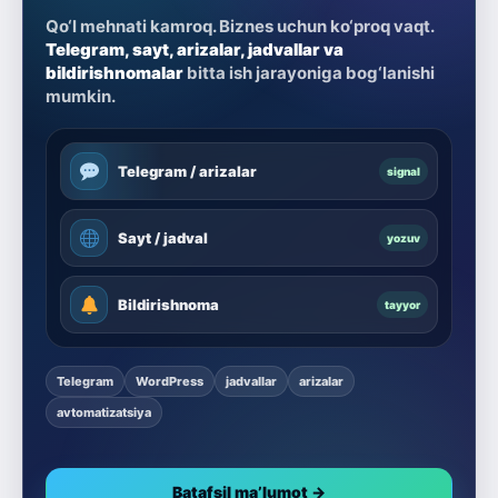
Qo‘l mehnati kamroq. Biznes uchun ko‘proq vaqt.
Telegram, sayt, arizalar, jadvallar va
bildirishnomalar
bitta ish jarayoniga bog‘lanishi
mumkin.
Telegram / arizalar
signal
Sayt / jadval
yozuv
Bildirishnoma
tayyor
Telegram
WordPress
jadvallar
arizalar
avtomatizatsiya
Batafsil ma’lumot →