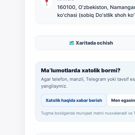
160100, O'zbekiston, Namangan
ko'chasi (sobiq Do'stlik shoh ko
🗺 Xaritada ochish
Ma’lumotlarda xatolik bormi?
Agar telefon, manzil, Telegram yoki tavsif e
yangilaymiz.
Xatolik haqida xabar berish
Men egasi
Tugma bosilganda murojaat matni nusxalanadi va Te