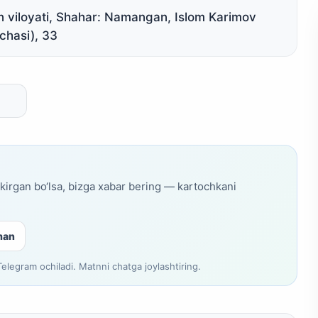
 viloyati, Shahar: Namangan, Islom Karimov
'chasi), 33
skirgan bo‘lsa, bizga xabar bering — kartochkani
man
legram ochiladi. Matnni chatga joylashtiring.