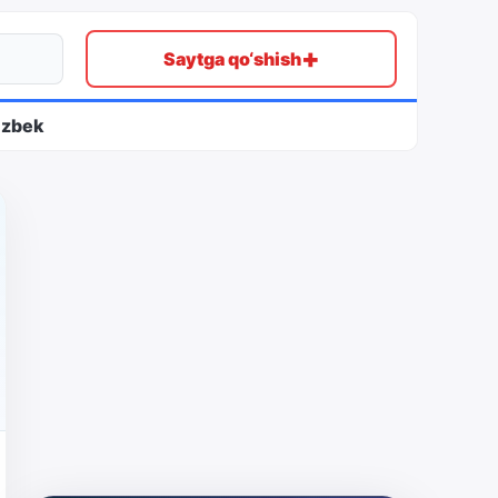
+
Saytga qo‘shish
ʻzbek