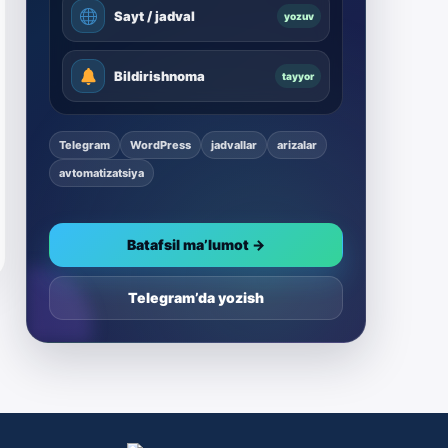
Sayt / jadval
yozuv
Bildirishnoma
tayyor
Telegram
WordPress
jadvallar
arizalar
avtomatizatsiya
Batafsil ma’lumot →
Telegram’da yozish