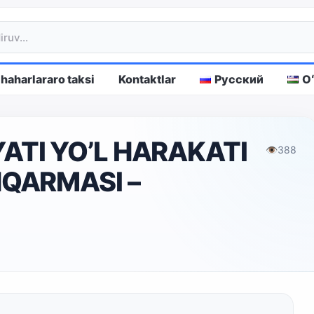
haharlararo taksi
Kontaktlar
Русский
O
TI YO’L HARAKATI
👁
388
HQARMASI –