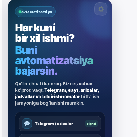
avtomatizatsiya
Har kuni
bir xil ishmi?
Buni
avtomatizatsiya
bajarsin.
Qo‘l mehnati kamroq. Biznes uchun
ko‘proq vaqt.
Telegram, sayt, arizalar,
jadvallar va bildirishnomalar
bitta ish
jarayoniga bog‘lanishi mumkin.
Telegram / arizalar
signal