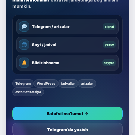
mumkin.
Telegram / arizalar
signal
Sayt / jadval
yozuv
Bildirishnoma
tayyor
Telegram
WordPress
jadvallar
arizalar
avtomatizatsiya
Batafsil ma’lumot →
Telegram’da yozish