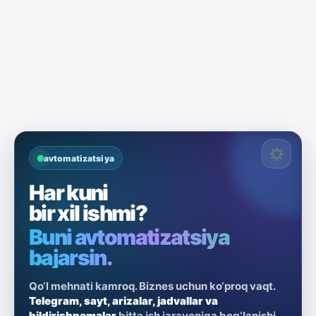
avtomatizatsiya
Har kuni
bir xil ishmi?
Buni avtomatizatsiya
bajarsin.
Qo‘l mehnati kamroq. Biznes uchun ko‘proq vaqt.
Telegram, sayt, arizalar, jadvallar va
bildirishnomalar
bitta ish jarayoniga bog‘lanishi