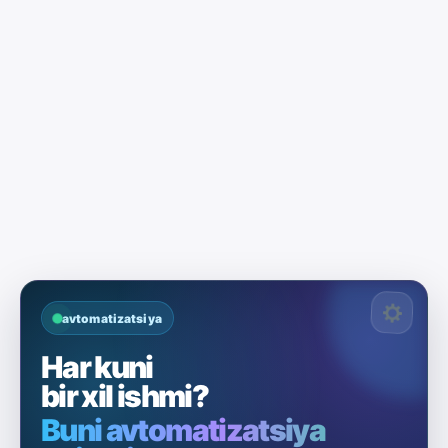
avtomatizatsiya
Har kuni
bir xil ishmi?
Buni avtomatizatsiya