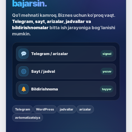
bajarsin.
Qo‘l mehnati kamroq. Biznes uchun ko‘proq vaqt.
Telegram, sayt, arizalar, jadvallar va
bildirishnomalar
bitta ish jarayoniga bog‘lanishi
mumkin.
Telegram / arizalar
signal
Sayt / jadval
yozuv
Bildirishnoma
tayyor
Telegram
WordPress
jadvallar
arizalar
avtomatizatsiya