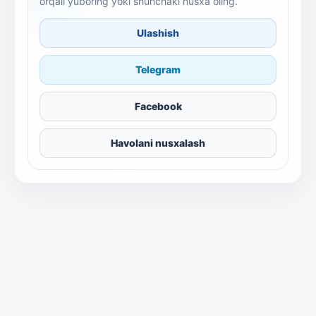
orqali yuboring yoki shunchaki nusxa oling.
Ulashish
Telegram
Facebook
Havolani nusxalash