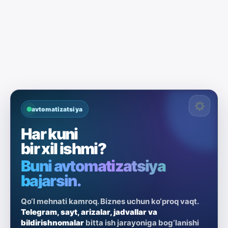
avtomatizatsiya
Har kuni
bir xil ishmi?
Buni avtomatizatsiya
bajarsin.
Qo‘l mehnati kamroq. Biznes uchun ko‘proq vaqt.
Telegram, sayt, arizalar, jadvallar va
bildirishnomalar
bitta ish jarayoniga bog‘lanishi