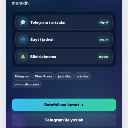
mumkin.
Telegram / arizalar
signal
Sayt / jadval
yozuv
Bildirishnoma
tayyor
Telegram
WordPress
jadvallar
arizalar
avtomatizatsiya
Batafsil ma’lumot →
Telegram’da yozish