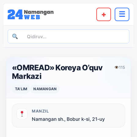
+
☰
«OMREAD» Koreya O’quv
👁
115
Markazi
TA'LIM
NAMANGAN
MANZIL
Namangan sh., Bobur k-si, 21-uy