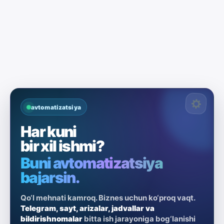
avtomatizatsiya
Har kuni
bir xil ishmi?
Buni avtomatizatsiya
bajarsin.
Qo‘l mehnati kamroq. Biznes uchun ko‘proq vaqt.
Telegram, sayt, arizalar, jadvallar va
bildirishnomalar
bitta ish jarayoniga bog‘lanishi