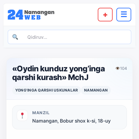
+
☰
«Oydin kunduz yong’inga
👁
104
qarshi kurash» MchJ
YONG'INGA QARSHI USKUNALAR
NAMANGAN
MANZIL
Namangan, Bobur shox k-si, 18-uy