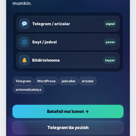
mumkin.
Telegram / arizalar
signal
Sayt / jadval
yozuv
Bildirishnoma
tayyor
Telegram
WordPress
jadvallar
arizalar
avtomatizatsiya
Batafsil ma’lumot →
Telegram’da yozish