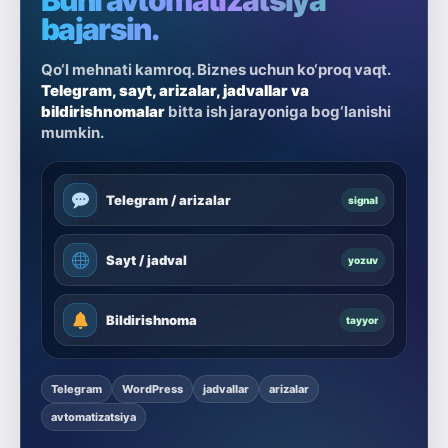
Buni avtomatizatsiya
bajarsin.
Qo‘l mehnati kamroq. Biznes uchun ko‘proq vaqt.
Telegram, sayt, arizalar, jadvallar va
bildirishnomalar
bitta ish jarayoniga bog‘lanishi
mumkin.
Telegram / arizalar
signal
Sayt / jadval
yozuv
Bildirishnoma
tayyor
Telegram
WordPress
jadvallar
arizalar
avtomatizatsiya