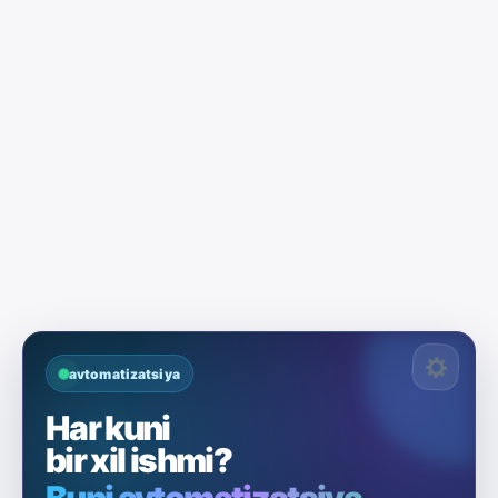
avtomatizatsiya
Har kuni
bir xil ishmi?