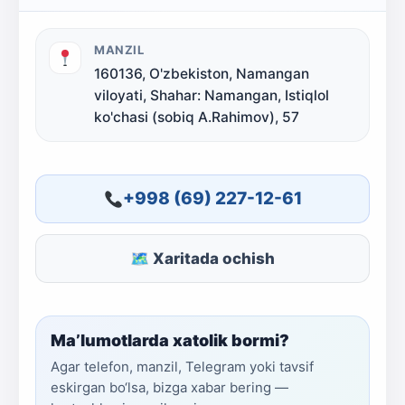
MANZIL
160136, O'zbekiston, Namangan
viloyati, Shahar: Namangan, Istiqlol
ko'chasi (sobiq A.Rahimov), 57
+998 (69) 227-12-61
🗺 Xaritada ochish
Ma’lumotlarda xatolik bormi?
Agar telefon, manzil, Telegram yoki tavsif
eskirgan bo‘lsa, bizga xabar bering —