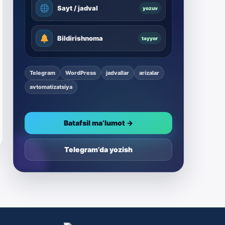
Sayt / jadval
yozuv
Bildirishnoma
tayyor
Telegram
WordPress
jadvallar
arizalar
avtomatizatsiya
Batafsil ma’lumot →
Telegram’da yozish