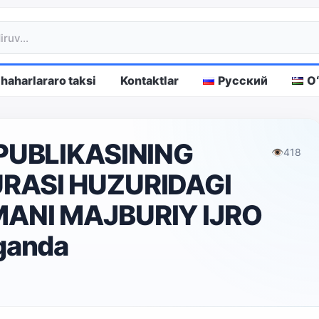
haharlararo taksi
Kontaktlar
Русский
O
PUBLIKASINING
👁
418
RASI HUZURIDAGI
ANI MAJBURIY IJRO
ganda