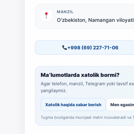
MANZIL
O'zbekiston, Namangan viloyati
+998 (69) 227-71-06
Ma’lumotlarda xatolik bormi?
Agar telefon, manzil, Telegram yoki tavsif e
yangilaymiz.
Xatolik haqida xabar berish
Men egasi
Tugma bosilganda murojaat matni nusxalanadi va Te