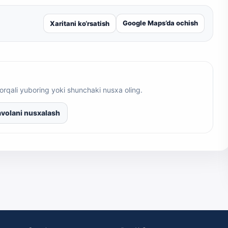
Google Maps’da ochish
Xaritani ko‘rsatish
orqali yuboring yoki shunchaki nusxa oling.
volani nusxalash