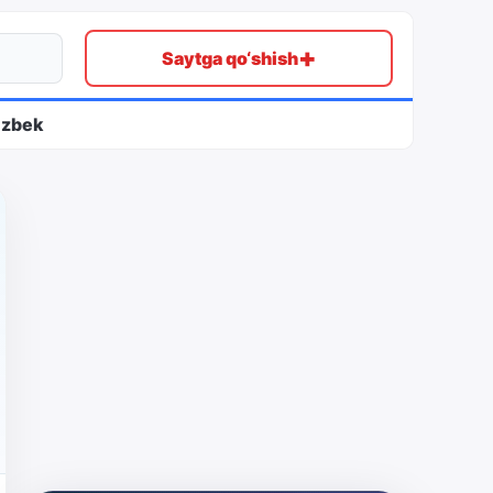
+
Saytga qo‘shish
ʻzbek