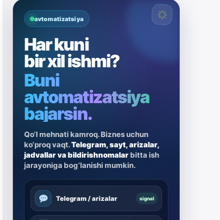
avtomatizatsiya
Har kuni
bir xil ishmi?
Buni
avtomatizatsiya
bajarsin.
Qo‘l mehnati kamroq. Biznes uchun
ko‘proq vaqt.
Telegram, sayt, arizalar,
jadvallar va bildirishnomalar
bitta ish
jarayoniga bog‘lanishi mumkin.
Telegram / arizalar
signal