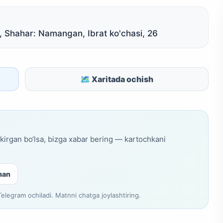
, Shahar: Namangan, Ibrat ko'chasi, 26
🗺 Xaritada ochish
skirgan bo‘lsa, bizga xabar bering — kartochkani
man
legram ochiladi. Matnni chatga joylashtiring.