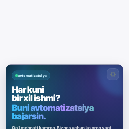
avtomatizatsiya
Har kuni
bir xil ishmi?
Buni avtomatizatsiya
bajarsin.
Qo‘l mehnati kamroq. Biznes uchun ko‘proq vaqt.