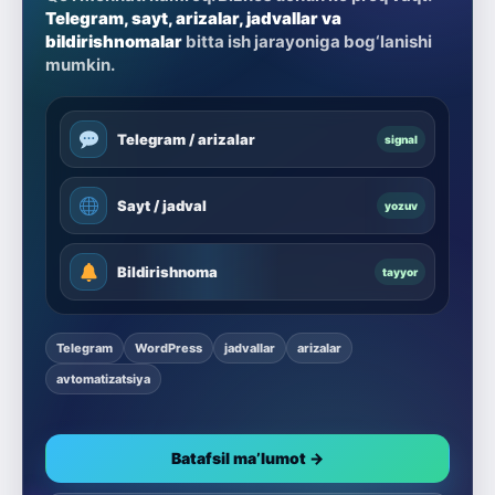
Telegram, sayt, arizalar, jadvallar va
bildirishnomalar
bitta ish jarayoniga bog‘lanishi
mumkin.
Telegram / arizalar
signal
Sayt / jadval
yozuv
Bildirishnoma
tayyor
Telegram
WordPress
jadvallar
arizalar
avtomatizatsiya
Batafsil ma’lumot →