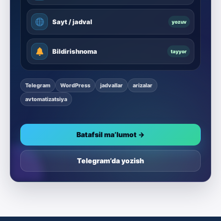
Sayt / jadval
yozuv
Bildirishnoma
tayyor
Telegram
WordPress
jadvallar
arizalar
avtomatizatsiya
Batafsil ma’lumot →
Telegram’da yozish