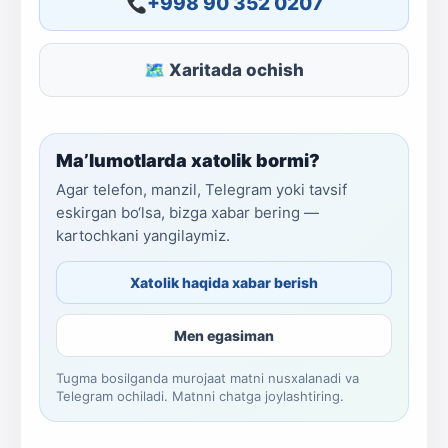
+998 90 352 0207
🗺 Xaritada ochish
Ma’lumotlarda xatolik bormi?
Agar telefon, manzil, Telegram yoki tavsif
eskirgan bo‘lsa, bizga xabar bering —
kartochkani yangilaymiz.
Xatolik haqida xabar berish
Men egasiman
Tugma bosilganda murojaat matni nusxalanadi va
Telegram ochiladi. Matnni chatga joylashtiring.