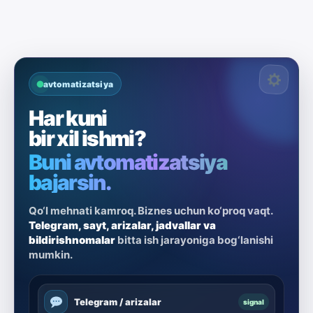
avtomatizatsiya
Har kuni
bir xil ishmi?
Buni avtomatizatsiya
bajarsin.
Qo‘l mehnati kamroq. Biznes uchun ko‘proq vaqt.
Telegram, sayt, arizalar, jadvallar va
bildirishnomalar
bitta ish jarayoniga bog‘lanishi
mumkin.
Telegram / arizalar
signal