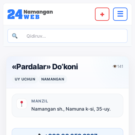
+
☰
«Pardalar» Do’koni
👁
141
UY UCHUN
NAMANGAN
MANZIL
Namangan sh., Namuna k-si, 35-uy.