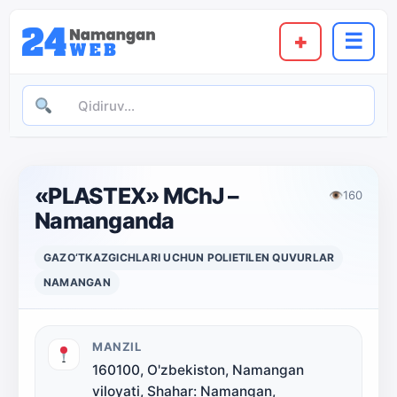
+
☰
«PLASTEX» MChJ –
👁
160
Namanganda
GAZO‘TKAZGICHLARI UCHUN POLIETILEN QUVURLAR
NAMANGAN
MANZIL
160100, O'zbekiston, Namangan
viloyati, Shahar: Namangan,