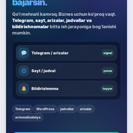
bajarsin.
Qo‘l mehnati kamroq. Biznes uchun ko‘proq vaqt.
Telegram, sayt, arizalar, jadvallar va
bildirishnomalar
bitta ish jarayoniga bog‘lanishi
mumkin.
Telegram / arizalar
signal
Sayt / jadval
yozuv
Bildirishnoma
tayyor
Telegram
WordPress
jadvallar
arizalar
avtomatizatsiya