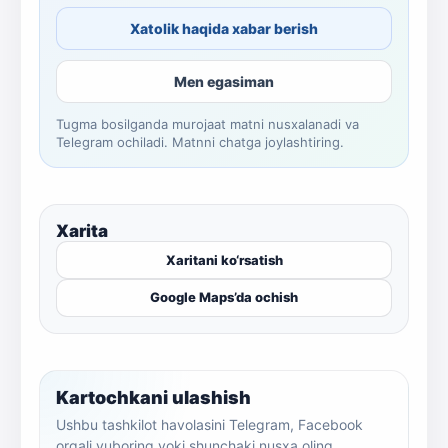
Xatolik haqida xabar berish
Men egasiman
Tugma bosilganda murojaat matni nusxalanadi va
Telegram ochiladi. Matnni chatga joylashtiring.
Xarita
Xaritani ko‘rsatish
Google Maps’da ochish
Kartochkani ulashish
Ushbu tashkilot havolasini Telegram, Facebook
orqali yuboring yoki shunchaki nusxa oling.