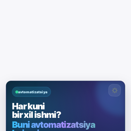
avtomatizatsiya
Har kuni
bir xil ishmi?
Buni avtomatizatsiya