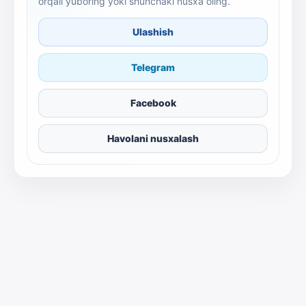
orqali yuboring yoki shunchaki nusxa oling.
Ulashish
Telegram
Facebook
Havolani nusxalash