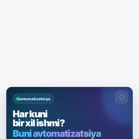
avtomatizatsiya
Har kuni
bir xil ishmi?
Buni avtomatizatsiya