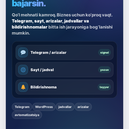
bajarsin.
Qo‘l mehnati kamroq. Biznes uchun ko‘proq vaqt.
Telegram, sayt, arizalar, jadvallar va
bildirishnomalar
bitta ish jarayoniga bog‘lanishi
mumkin.
Telegram / arizalar
signal
Sayt / jadval
yozuv
Bildirishnoma
tayyor
Telegram
WordPress
jadvallar
arizalar
avtomatizatsiya