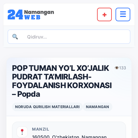
+
☰
POP TUMAN YO’L XO’JALIK
👁
133
PUDRAT TA’MIRLASH-
FOYDALANISH KORXONASI
– Popda
NORUDA QURILISH MATERIALLARI
NAMANGAN
MANZIL
160500, O'zbekiston, Namangan