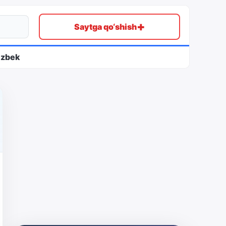
+
Saytga qo‘shish
ʻzbek