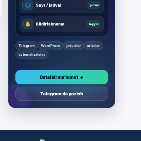
Sayt / jadval
yozuv
Bildirishnoma
tayyor
Telegram
WordPress
jadvallar
arizalar
avtomatizatsiya
Batafsil ma’lumot →
Telegram’da yozish