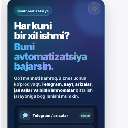
avtomatizatsiya
Har kuni
bir xil ishmi?
Buni
avtomatizatsiya
bajarsin.
Qo‘l mehnati kamroq. Biznes uchun
ko‘proq vaqt.
Telegram, sayt, arizalar,
jadvallar va bildirishnomalar
bitta ish
jarayoniga bog‘lanishi mumkin.
Telegram / arizalar
signal