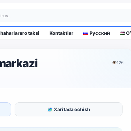
haharlararo taksi
Kontaktlar
Русский
O
markazi
👁
126
🗺 Xaritada ochish