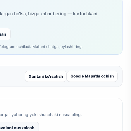
skirgan bo‘lsa, bizga xabar bering — kartochkani
man
legram ochiladi. Matnni chatga joylashtiring.
Google Maps’da ochish
Xaritani ko‘rsatish
orqali yuboring yoki shunchaki nusxa oling.
volani nusxalash