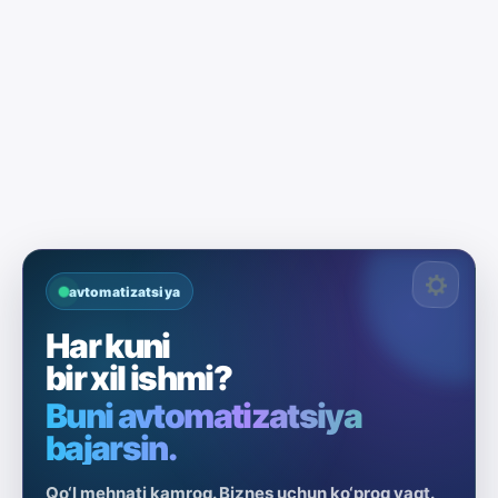
avtomatizatsiya
Har kuni
bir xil ishmi?
Buni avtomatizatsiya
bajarsin.
Qo‘l mehnati kamroq. Biznes uchun ko‘proq vaqt.