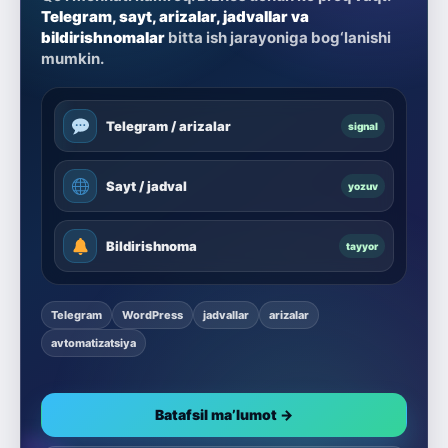
Telegram, sayt, arizalar, jadvallar va
bildirishnomalar
bitta ish jarayoniga bog‘lanishi
mumkin.
Telegram / arizalar
signal
Sayt / jadval
yozuv
Bildirishnoma
tayyor
Telegram
WordPress
jadvallar
arizalar
avtomatizatsiya
Batafsil ma’lumot →