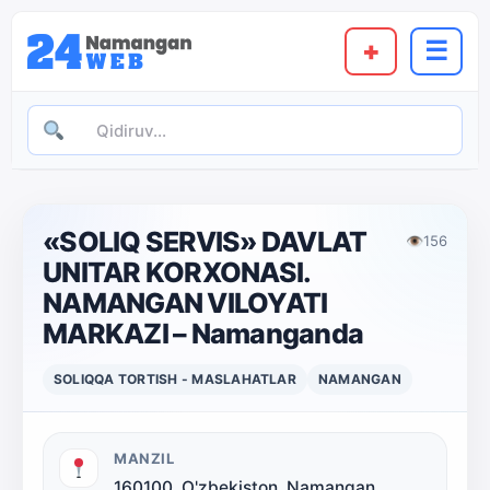
+
☰
«SOLIQ SERVIS» DAVLAT
👁
156
UNITAR KORXONASI.
NAMANGAN VILOYATI
MARKAZI – Namanganda
SOLIQQA TORTISH - MASLAHATLAR
NAMANGAN
MANZIL
160100, O'zbekiston, Namangan