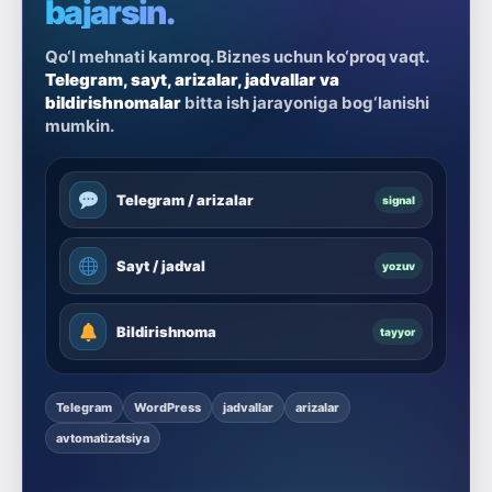
bajarsin.
Qo‘l mehnati kamroq. Biznes uchun ko‘proq vaqt.
Telegram, sayt, arizalar, jadvallar va
bildirishnomalar
bitta ish jarayoniga bog‘lanishi
mumkin.
Telegram / arizalar
signal
Sayt / jadval
yozuv
Bildirishnoma
tayyor
Telegram
WordPress
jadvallar
arizalar
avtomatizatsiya