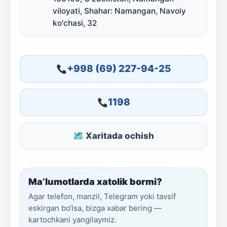
viloyati, Shahar: Namangan, Navoiy
ko'chasi, 32
+998 (69) 227-94-25
1198
🗺 Xaritada ochish
Ma’lumotlarda xatolik bormi?
Agar telefon, manzil, Telegram yoki tavsif
eskirgan bo‘lsa, bizga xabar bering —
kartochkani yangilaymiz.