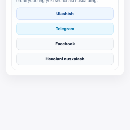
orqali yuboring yoki shunchaki nusxa oling.
Ulashish
Telegram
Facebook
Havolani nusxalash