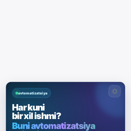
avtomatizatsiya
Har kuni
bir xil ishmi?
Buni avtomatizatsiya