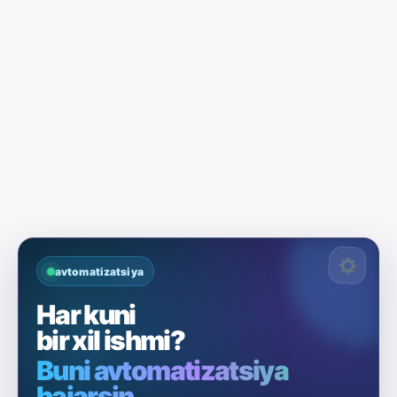
avtomatizatsiya
Har kuni
bir xil ishmi?
Buni avtomatizatsiya
bajarsin.