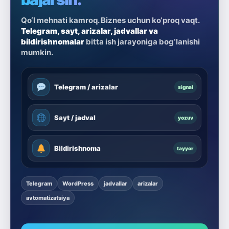
Qo‘l mehnati kamroq. Biznes uchun ko‘proq vaqt.
Telegram, sayt, arizalar, jadvallar va
bildirishnomalar
bitta ish jarayoniga bog‘lanishi
mumkin.
Telegram / arizalar
signal
Sayt / jadval
yozuv
Bildirishnoma
tayyor
Telegram
WordPress
jadvallar
arizalar
avtomatizatsiya