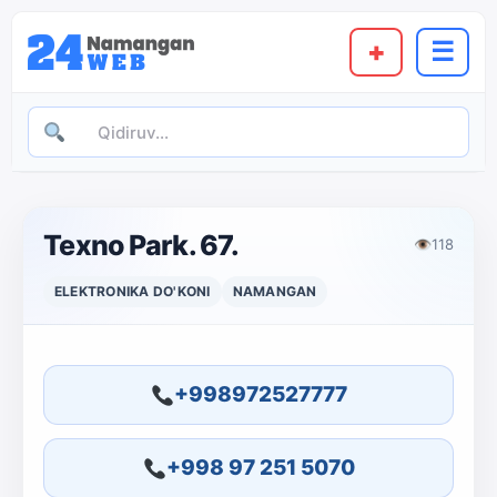
+
☰
Texno Park. 67.
👁
118
ELEKTRONIKA DO'KONI
NAMANGAN
+998972527777
+998 97 251 5070