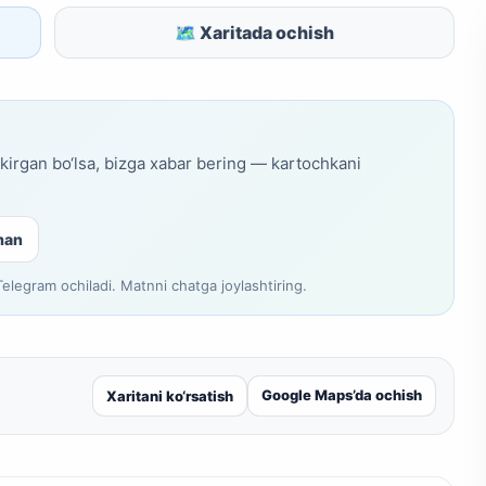
🗺 Xaritada ochish
skirgan bo‘lsa, bizga xabar bering — kartochkani
man
legram ochiladi. Matnni chatga joylashtiring.
Google Maps’da ochish
Xaritani ko‘rsatish