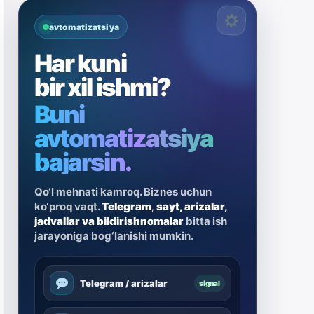
avtomatizatsiya
Har kuni
bir xil ishmi?
Buni
avtomatizatsiya
bajarsin.
Qo‘l mehnati kamroq. Biznes uchun
ko‘proq vaqt.
Telegram, sayt, arizalar,
jadvallar va bildirishnomalar
bitta ish
jarayoniga bog‘lanishi mumkin.
Telegram / arizalar
signal