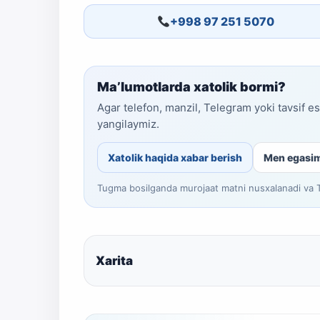
+998 97 251 5070
Ma’lumotlarda xatolik bormi?
Agar telefon, manzil, Telegram yoki tavsif e
yangilaymiz.
Xatolik haqida xabar berish
Men egasi
Tugma bosilganda murojaat matni nusxalanadi va Te
Xarita