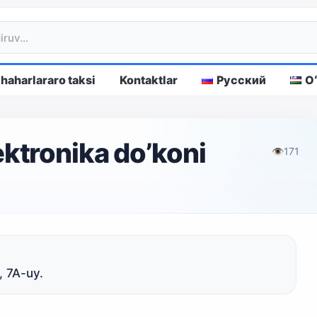
haharlararo taksi
Kontaktlar
Русский
O
tronika do’koni
👁
171
, 7A-uy.