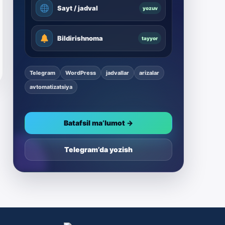
Sayt / jadval
yozuv
Bildirishnoma
tayyor
Telegram
WordPress
jadvallar
arizalar
avtomatizatsiya
Batafsil ma’lumot →
Telegram’da yozish