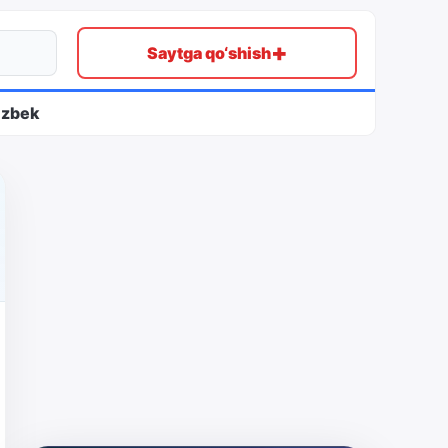
+
Saytga qo‘shish
ʻzbek