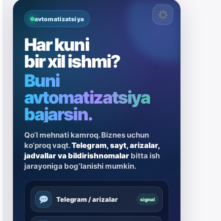
avtomatizatsiya
Har kuni
bir xil ishmi?
Buni
avtomatizatsiya
bajarsin.
Qo‘l mehnati kamroq. Biznes uchun
ko‘proq vaqt.
Telegram, sayt, arizalar,
jadvallar va bildirishnomalar
bitta ish
jarayoniga bog‘lanishi mumkin.
Telegram / arizalar
signal