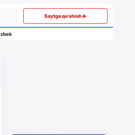
+
Saytga qo‘shish
ʻzbek