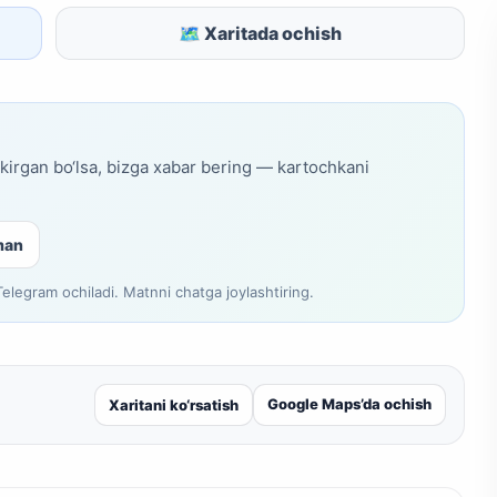
🗺 Xaritada ochish
skirgan bo‘lsa, bizga xabar bering — kartochkani
man
legram ochiladi. Matnni chatga joylashtiring.
Google Maps’da ochish
Xaritani ko‘rsatish