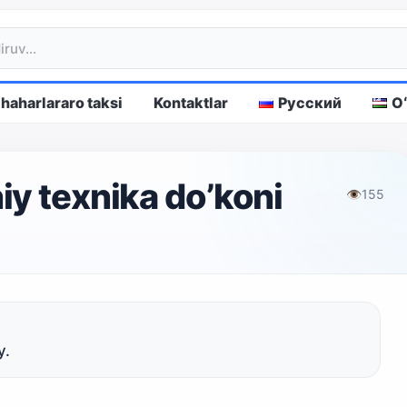
haharlararo taksi
Kontaktlar
Русский
O
y texnika do’koni
👁
155
y.