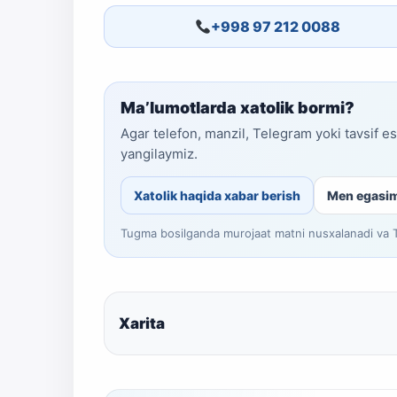
+998 97 212 0088
Ma’lumotlarda xatolik bormi?
Agar telefon, manzil, Telegram yoki tavsif e
yangilaymiz.
Xatolik haqida xabar berish
Men egasi
Tugma bosilganda murojaat matni nusxalanadi va Te
Xarita