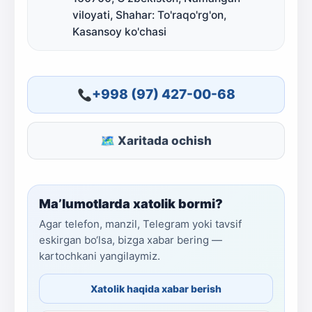
viloyati, Shahar: To'raqo'rg'on,
Kasansoy ko'chasi
+998 (97) 427-00-68
🗺 Xaritada ochish
Ma’lumotlarda xatolik bormi?
Agar telefon, manzil, Telegram yoki tavsif
eskirgan bo‘lsa, bizga xabar bering —
kartochkani yangilaymiz.
Xatolik haqida xabar berish