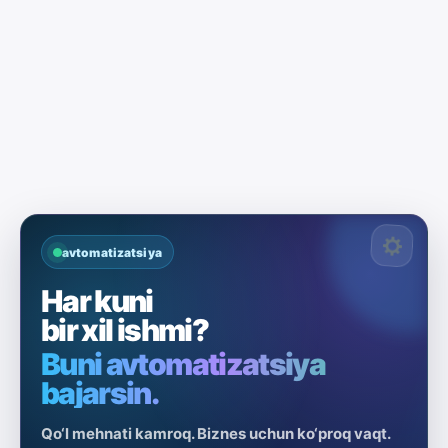
avtomatizatsiya
Har kuni
bir xil ishmi?
Buni avtomatizatsiya
bajarsin.
Qo‘l mehnati kamroq. Biznes uchun ko‘proq vaqt.