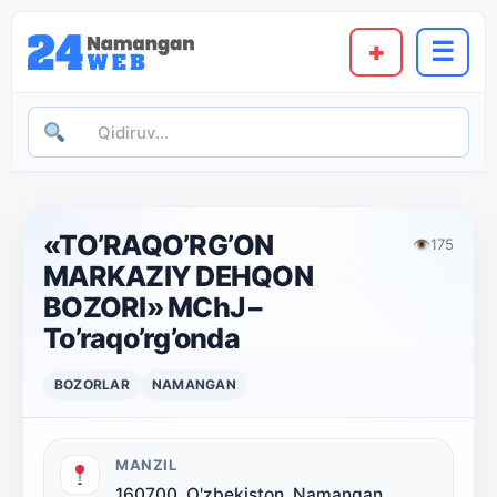
+
☰
«TO’RAQO’RG’ON
👁
175
MARKAZIY DEHQON
BOZORI» MChJ –
To’raqo’rg’onda
BOZORLAR
NAMANGAN
MANZIL
160700, O'zbekiston, Namangan