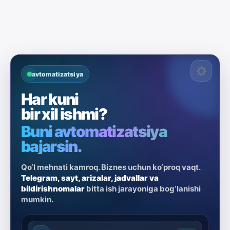
avtomatizatsiya
Har kuni
bir xil ishmi?
Buni avtomatizatsiya
bajarsin.
Qo‘l mehnati kamroq. Biznes uchun ko‘proq vaqt.
Telegram, sayt, arizalar, jadvallar va
bildirishnomalar
bitta ish jarayoniga bog‘lanishi
mumkin.