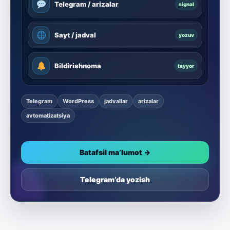
Telegram / arizalar
signal
Sayt / jadval
yozuv
Bildirishnoma
tayyor
Telegram
WordPress
jadvallar
arizalar
avtomatizatsiya
Batafsil ma’lumot →
Telegram’da yozish