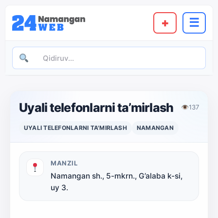
+
☰
Uyali telefonlarni ta’mirlash
👁
137
UYALI TELEFONLARNI TA'MIRLASH
NAMANGAN
MANZIL
Namangan sh., 5-mkrn., G’alaba k-si,
uy 3.