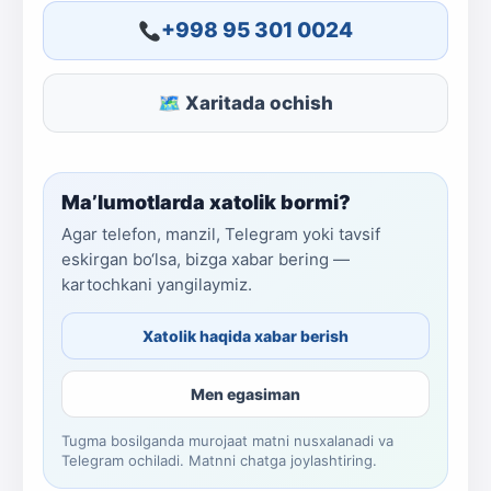
+998 95 301 0024
🗺 Xaritada ochish
Ma’lumotlarda xatolik bormi?
Agar telefon, manzil, Telegram yoki tavsif
eskirgan bo‘lsa, bizga xabar bering —
kartochkani yangilaymiz.
Xatolik haqida xabar berish
Men egasiman
Tugma bosilganda murojaat matni nusxalanadi va
Telegram ochiladi. Matnni chatga joylashtiring.