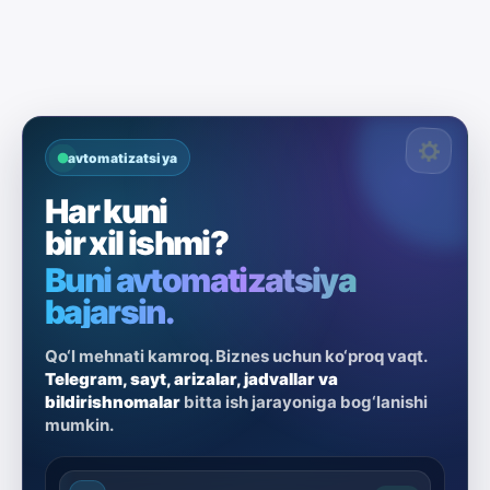
avtomatizatsiya
Har kuni
bir xil ishmi?
Buni avtomatizatsiya
bajarsin.
Qo‘l mehnati kamroq. Biznes uchun ko‘proq vaqt.
Telegram, sayt, arizalar, jadvallar va
bildirishnomalar
bitta ish jarayoniga bog‘lanishi
mumkin.