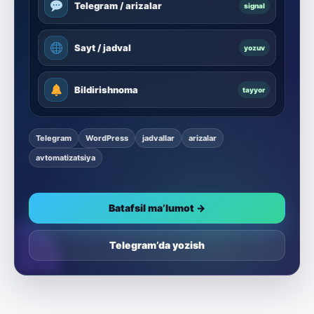
Telegram / arizalar
signal
Sayt / jadval
yozuv
Bildirishnoma
tayyor
Telegram
WordPress
jadvallar
arizalar
avtomatizatsiya
Batafsil ma’lumot →
Telegram’da yozish