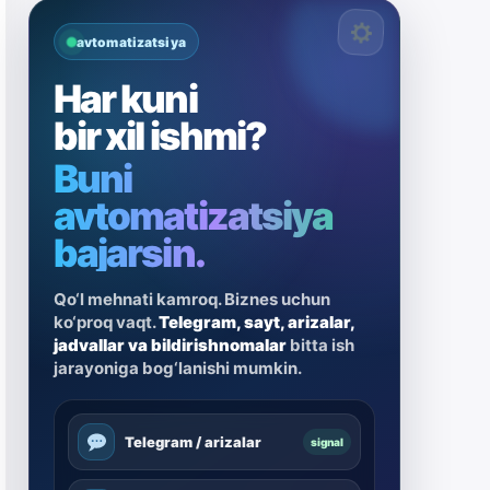
avtomatizatsiya
Har kuni
bir xil ishmi?
Buni
avtomatizatsiya
bajarsin.
Qo‘l mehnati kamroq. Biznes uchun
ko‘proq vaqt.
Telegram, sayt, arizalar,
jadvallar va bildirishnomalar
bitta ish
jarayoniga bog‘lanishi mumkin.
Telegram / arizalar
signal