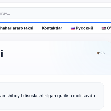
haharlararo taksi
Kontaktlar
Русский
O
i
👁
95
mshiboy Ixtisoslashtirilgan qurilish moli savdo