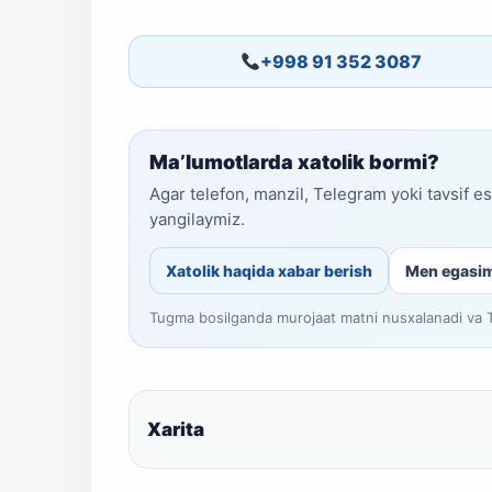
+998 91 352 3087
Ma’lumotlarda xatolik bormi?
Agar telefon, manzil, Telegram yoki tavsif e
yangilaymiz.
Xatolik haqida xabar berish
Men egasi
Tugma bosilganda murojaat matni nusxalanadi va Te
Xarita