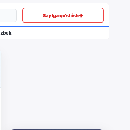
+
Saytga qo‘shish
ʻzbek