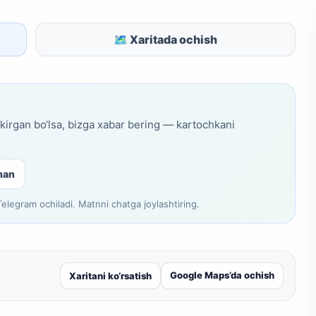
🗺 Xaritada ochish
skirgan bo‘lsa, bizga xabar bering — kartochkani
man
legram ochiladi. Matnni chatga joylashtiring.
Google Maps’da ochish
Xaritani ko‘rsatish