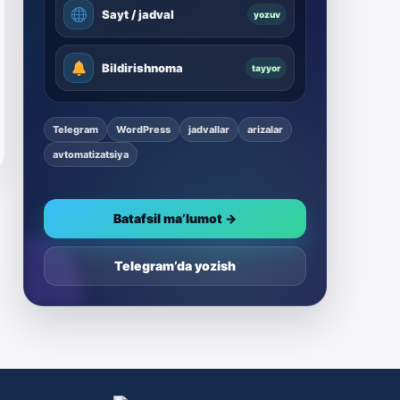
Sayt / jadval
yozuv
Bildirishnoma
tayyor
Telegram
WordPress
jadvallar
arizalar
avtomatizatsiya
Batafsil ma’lumot →
Telegram’da yozish