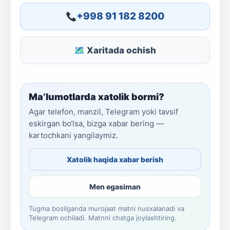
+998 91 182 8200
🗺 Xaritada ochish
Ma’lumotlarda xatolik bormi?
Agar telefon, manzil, Telegram yoki tavsif
eskirgan bo‘lsa, bizga xabar bering —
kartochkani yangilaymiz.
Xatolik haqida xabar berish
Men egasiman
Tugma bosilganda murojaat matni nusxalanadi va
Telegram ochiladi. Matnni chatga joylashtiring.