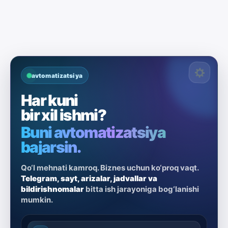
avtomatizatsiya
Har kuni
bir xil ishmi?
Buni avtomatizatsiya
bajarsin.
Qo‘l mehnati kamroq. Biznes uchun ko‘proq vaqt.
Telegram, sayt, arizalar, jadvallar va
bildirishnomalar
bitta ish jarayoniga bog‘lanishi
mumkin.