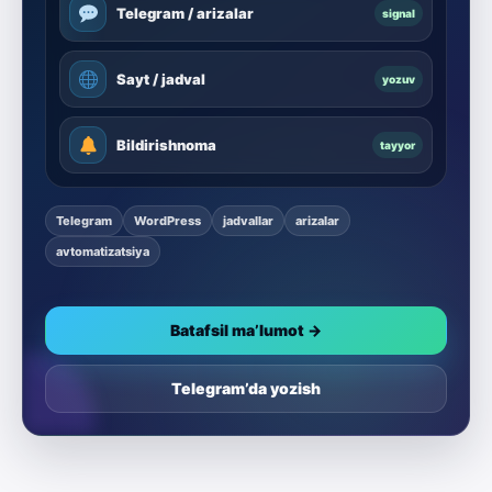
Telegram / arizalar
signal
Sayt / jadval
yozuv
Bildirishnoma
tayyor
Telegram
WordPress
jadvallar
arizalar
avtomatizatsiya
Batafsil ma’lumot →
Telegram’da yozish